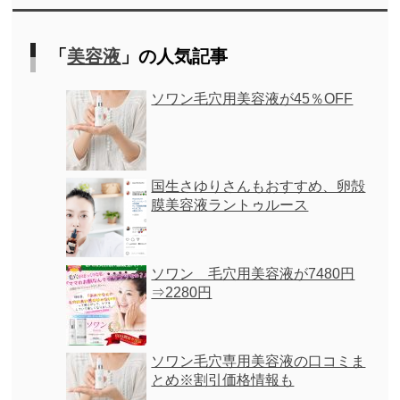
「
美容液
」の人気記事
ソワン毛穴用美容液が45％OFF
国生さゆりさんもおすすめ、卵殻
膜美容液ラントゥルース
ソワン 毛穴用美容液が7480円
⇒2280円
ソワン毛穴専用美容液の口コミま
とめ※割引価格情報も