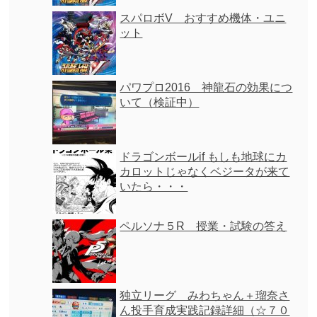
スパロボV おすすめ機体・ユニ
ット
パワプロ2016 神龍石の効果につ
いて（検証中）
ドラゴンボールif もしも地球にカ
カロットじゃなくベジータが来て
いたら・・・
ペルソナ５R 授業・試験の答え
独立リーグ みわちゃん＋瑠奈さ
ん投手育成実践記録詳細（☆７０