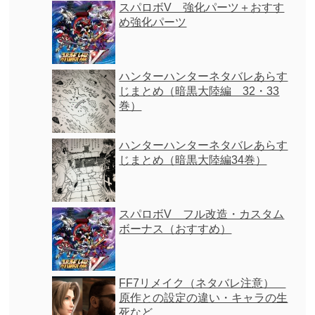
スパロボV 強化パーツ＋おすす
め強化パーツ
ハンターハンターネタバレあらす
じまとめ（暗黒大陸編 32・33
巻）
ハンターハンターネタバレあらす
じまとめ（暗黒大陸編34巻）
スパロボV フル改造・カスタム
ボーナス（おすすめ）
FF7リメイク（ネタバレ注意）
原作との設定の違い・キャラの生
死など