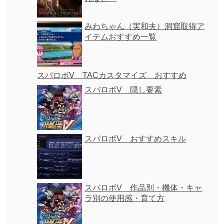
みわちゃん（実和夫）洞窟取得ア
イテムおすすめ一覧
スパロボV TACカスタマイズ おすすめ
スパロボV 隠し要素
スパロボV おすすめスキル
スパロボV 作品別・機体・キャ
ラ別の使用感・育て方