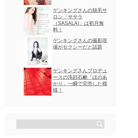
ゲンキングさんの脱毛サ
ロン「ササラ
（SASALA)」は初月無
料！
ゲンキングさんの撮影現
場がセクシーだと話題
ゲンキングさんプロデュ
ースの洗顔石鹸「ほのあ
かり」一瞬で完売した模
様！