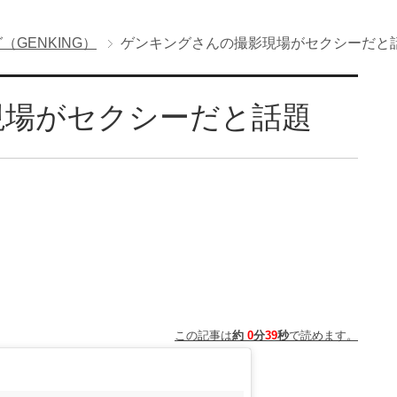
（GENKING）
ゲンキングさんの撮影現場がセクシーだと
現場がセクシーだと話題
この記事は
約
0
分
39
秒
で読めます。