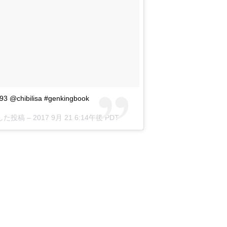
93 @chibilisa #genkingbook
アした投稿 –
2017 9月 21 6:14午後 PDT