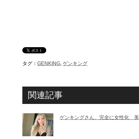
タグ：
GENKING
,
ゲンキング
関連記事
ゲンキングさん、完全に女性化 美