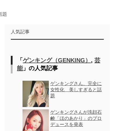
話題
人気記事
「
ゲンキング（GENKING）
,
芸
能
」の人気記事
ゲンキングさん、完全に
女性化 美しすぎると話
題
ゲンキングさんが洗顔石
鹸「ほのあかり」のプロ
デュースを発表