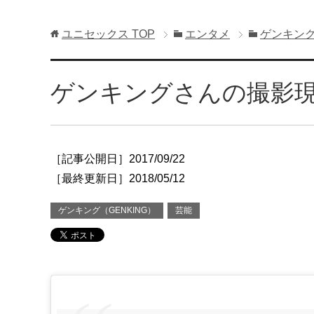
ユニセックス
TOP
エンタメ
ゲンキング
ゲンキングさんの撮影
［記事公開日］2017/09/22
［最終更新日］2018/05/12
ゲンキング（GENKING）
芸能