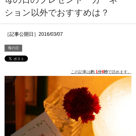
ション以外でおすすめは？
［記事公開日］2016/03/07
母の日
この記事は
約
1
分
8
秒
で読めます。