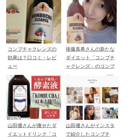
コンブチャクレンズの
後藤真希さんの新たな
効果は？口コミ・レビ
ダイエット「コンブチ
ュー
ャクレンズ」のコンブ
チャダイエットとは？
山田優さんが痩せたダ
山田優さんがインスタ
イエットドリンク「コ
で紹介したコンブチ