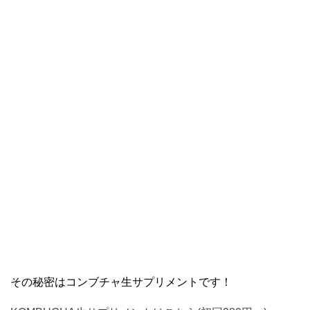
その秘密はコンブチャ生サプリメントです！