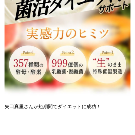
矢口真里さんが短期間でダイエットに成功！