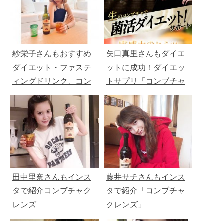
紗栄子さんもおすすめ
矢口真里さんもダイエ
ダイエット・ファステ
ットに成功！ダイエッ
ィングドリンク、コン
トサプリ「コンブチャ
ブチャクレンズ
生サプリメント」(初回
980円～)
田中里奈さんもインス
藤井サチさんもインス
タで紹介コンブチャク
タで紹介「コンブチャ
レンズ
クレンズ」