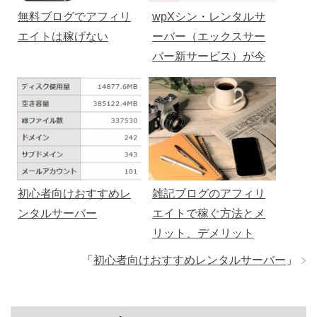
無料ブログでアフィリ
wpXシン・レンタルサ
エイトは稼げない
ーバー（エックスサー
バー新サービス）が今
からする人はおすすめ
かな。
初心者向けおすすめレ
雑記ブログのアフィリ
ンタルサーバー
エイトで稼ぐ方法とメ
リット、デメリット
「
初心者向けおすすめレンタルサーバー
」