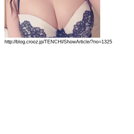
http://blog.crooz.jp/TENCHI/ShowArticle/?no=1325