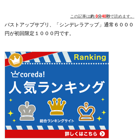
この記事は
約
0
分
40
秒
で読めます。
バストアップサプリ、「シンデレラアップ」通常６０００
円が初回限定１０００円です。