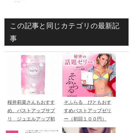
この記事と同じカテゴリの最新記
事
桜井莉菜さんもおすす
そふらる ぴともおす
め、バストアップサプ
すめバストアップゼリ
リ ジュエルアップ初
ー（初回１００円）
回10円