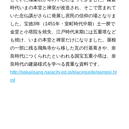
時代いまの本堂と禅室が改造され、そこで営まれて
いた念仏講がさらに発展し庶民の信仰の場となりま
した。宝徳3年（1451年・室町時代中期）土一揆で
金堂と小塔院を焼失、江戸時代末期には五重塔など
も焼け、いまの本堂と禅室だけになりました。屋根
の一部に残る飛鳥寺から移した瓦の行基葺きや、奈
良時代につくられたといわれる国宝五重小塔は、奈
良時代の建築様式を学べる貴重な資料です。
http://sekaiisang.naracity.ed.jp/placeguide/gangoji.ht
ml