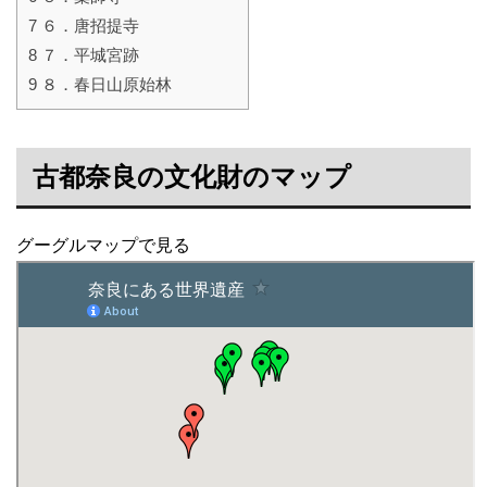
7
６．唐招提寺
8
７．平城宮跡
9
８．春日山原始林
古都奈良の文化財のマップ
グーグルマップで見る