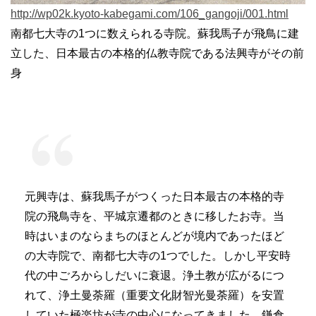
http://wp02k.kyoto-kabegami.com/106_gangoji/001.html
南都七大寺の1つに数えられる寺院。蘇我馬子が飛鳥に建
立した、日本最古の本格的仏教寺院である法興寺がその前
身
元興寺は、蘇我馬子がつくった日本最古の本格的寺
院の飛鳥寺を、平城京遷都のときに移したお寺。当
時はいまのならまちのほとんどが境内であったほど
の大寺院で、南都七大寺の1つでした。しかし平安時
代の中ごろからしだいに衰退。浄土教が広がるにつ
れて、浄土曼荼羅（重要文化財智光曼荼羅）を安置
していた極楽坊が寺の中心になってきました。鎌倉