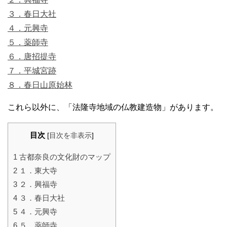
３．春日大社
４．元興寺
５．薬師寺
６．唐招提寺
７．平城宮跡
８．春日山原始林
これら以外に、「法隆寺地域の仏教建造物」があります。
目次
[
目次を非表示
]
1
古都奈良の文化財のマップ
2
１．東大寺
3
２．興福寺
4
３．春日大社
5
４．元興寺
6
５．薬師寺