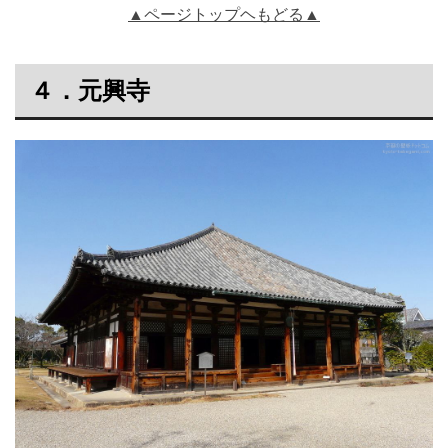
▲ページトップヘもどる▲
４．元興寺