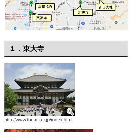
１．東大寺
http://www.todaiji.or.jp/index.html