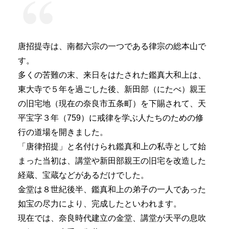
唐招提寺は、南都六宗の一つである律宗の総本山で
す。
多くの苦難の末、来日をはたされた鑑真大和上は、
東大寺で５年を過ごした後、新田部（にたべ）親王
の旧宅地（現在の奈良市五条町）を下賜されて、天
平宝字３年（759）に戒律を学ぶ人たちのための修
行の道場を開きました。
「唐律招提」と名付けられ鑑真和上の私寺として始
まった当初は、講堂や新田部親王の旧宅を改造した
経蔵、宝蔵などがあるだけでした。
金堂は８世紀後半、鑑真和上の弟子の一人であった
如宝の尽力により、完成したといわれます。
現在では、奈良時代建立の金堂、講堂が天平の息吹