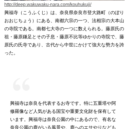
http://deep.wakuwaku-nara.com/kouhukuji/
興福寺（こうふくじ）は、奈良県奈良市登大路町（のぼり
おおじちょう）にある、南都六宗の一つ、法相宗の大本山
の寺院である。南都七大寺の一つに数えられる。藤原氏の
祖・藤原鎌足とその子息・藤原不比等ゆかりの寺院で、藤
原氏の氏寺であり、古代から中世にかけて強大な勢力を誇
った。
興福寺は奈良を代表するお寺です。特に五重塔や阿
修羅像など人気がある国宝や重要文化財を保有して
います。興福寺は奈良公園の中にあるので、有名な
奈良公園の鹿がいる風景や、鹿へのエサやりなども