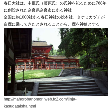
春日大社は、中臣氏（藤原氏）の氏神を祀るために768年
に創設された奈良県奈良市にある神社
全国に約1000社ある春日神社の総本社。タケミカヅチが
白鹿に乗ってきたとされることから、鹿を神使とする
http://mahorobanomori.web.fc2.com/jinja-
kasugataisha.html