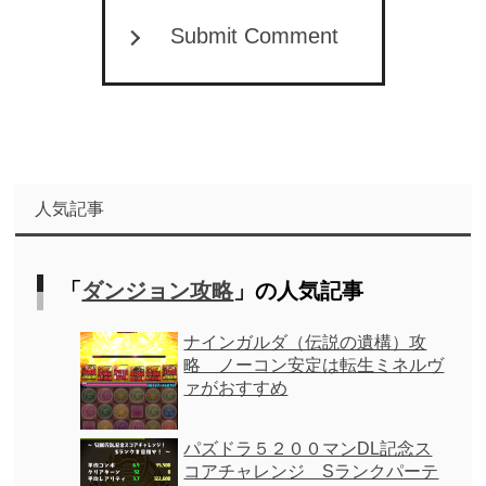
Submit Comment
人気記事
「
ダンジョン攻略
」の人気記事
ナインガルダ（伝説の遺構）攻
略 ノーコン安定は転生ミネルヴ
ァがおすすめ
パズドラ５２００マンDL記念ス
コアチャレンジ Sランクパーテ