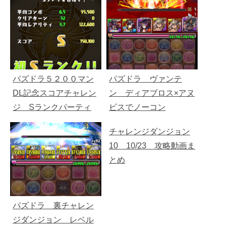
パズドラ５２００マン
パズドラ ヴァンテ
DL記念スコアチャレン
ン ディアブロス×アヌ
ジ Sランクパーティ
ビスでノーコン
ー
チャレンジダンジョン
10 10/23 攻略動画ま
とめ
パズドラ 裏チャレン
ジダンジョン レベル