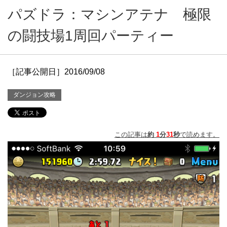
パズドラ：マシンアテナ 極限
の闘技場1周回パーティー
［記事公開日］2016/09/08
ダンジョン攻略
この記事は
約
1
分
31
秒
で読めます。