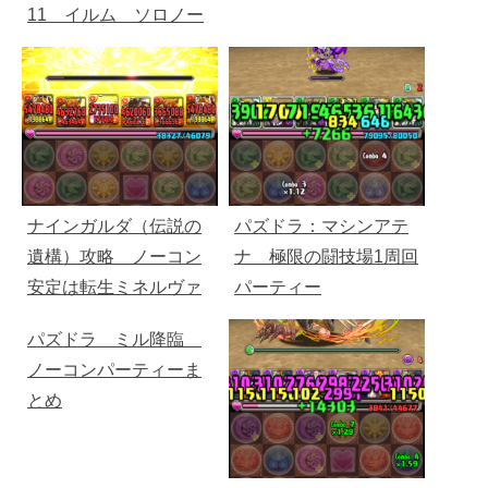
11 イルム ソロノー
コン
ナインガルダ（伝説の
パズドラ：マシンアテ
遺構）攻略 ノーコン
ナ 極限の闘技場1周回
安定は転生ミネルヴァ
パーティー
がおすすめ
パズドラ ミル降臨
ノーコンパーティーま
とめ