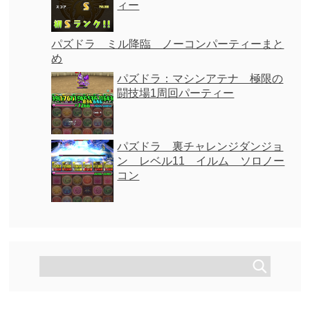
ィー
パズドラ ミル降臨 ノーコンパーティーまと
め
パズドラ：マシンアテナ 極限の
闘技場1周回パーティー
パズドラ 裏チャレンジダンジョ
ン レベル11 イルム ソロノー
コン