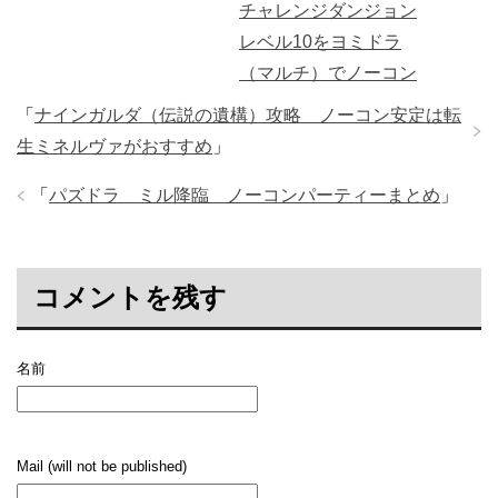
チャレンジダンジョン
レベル10をヨミドラ
（マルチ）でノーコン
「
ナインガルダ（伝説の遺構）攻略 ノーコン安定は転
生ミネルヴァがおすすめ
」
「
パズドラ ミル降臨 ノーコンパーティーまとめ
」
コメントを残す
名前
Mail (will not be published)