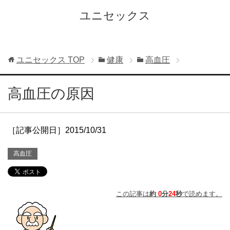
ユニセックス
ユニセックス
TOP
健康
高血圧
高血圧の原因
［記事公開日］2015/10/31
高血圧
この記事は
約
0
分
24
秒
で読めます。