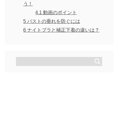
う！
4.1
動画のポイント
5
バストの垂れを防ぐには
6
ナイトブラと補正下着の違いは？