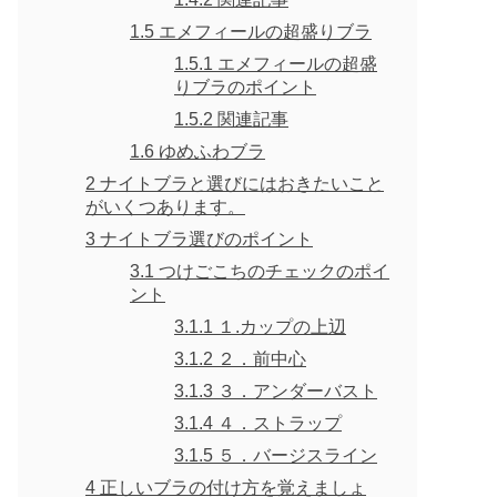
1.5
エメフィールの超盛りブラ
1.5.1
エメフィールの超盛
りブラのポイント
1.5.2
関連記事
1.6
ゆめふわブラ
2
ナイトブラと選びにはおきたいこと
がいくつあります。
3
ナイトブラ選びのポイント
3.1
つけごこちのチェックのポイ
ント
3.1.1
１.カップの上辺
3.1.2
２．前中心
3.1.3
３．アンダーバスト
3.1.4
４．ストラップ
3.1.5
５．バージスライン
4
正しいブラの付け方を覚えましょ