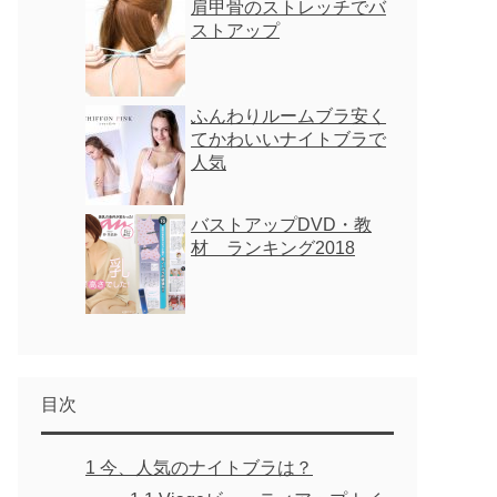
肩甲骨のストレッチでバ
ストアップ
ふんわりルームブラ安く
てかわいいナイトブラで
人気
バストアップDVD・教
材 ランキング2018
目次
1
今、人気のナイトブラは？