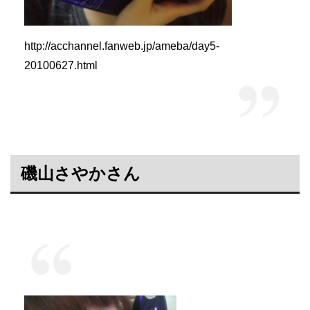
http://acchannel.fanweb.jp/ameba/day5-
20100627.html
磯山さやかさん