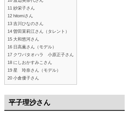
10
渡辺美奈代さん
11
紗栄子さん
12
hitomiさん
13
吉川ひなのさん
14
曽田茉莉江さん（タレント）
15
大和悠河さん
16
日高薫さん（モデル）
17
クワバタオハラ 小原正子さん
18
にしおかすみこさん
19
星 玲奈さん（モデル）
20
小倉優子さん
平子理沙さん