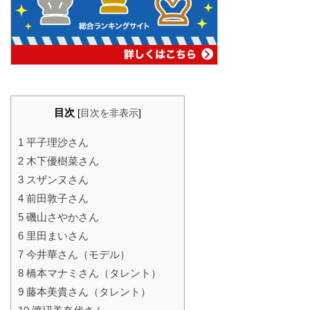
目次
[
目次を非表示
]
1
平子理沙さん
2
木下優樹菜さん
3
スザンヌさん
4
前田敦子さん
5
磯山さやかさん
6
里田まいさん
7
今井華さん（モデル）
8
橋本マナミさん（タレント）
9
藤本美貴さん（タレント）