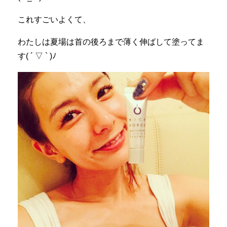
これすごいよくて、
わたしは夏場は首の後ろまで薄く伸ばして塗ってま
す( ´ ▽ ` )ﾉ