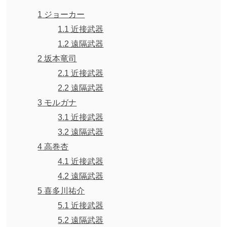
1
ジョーカー
1.1
近接武器
1.2
遠隔武器
2
坂本竜司
2.1
近接武器
2.2
遠隔武器
3
モルガナ
3.1
近接武器
3.2
遠隔武器
4
高巻杏
4.1
近接武器
4.2
遠隔武器
5
喜多川祐介
5.1
近接武器
5.2
遠隔武器