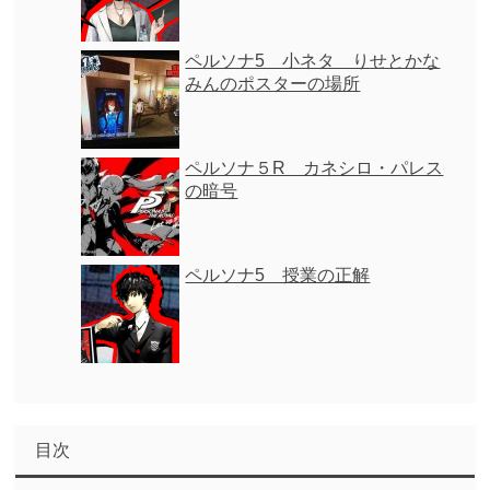
ペルソナ5 小ネタ りせとかな
みんのポスターの場所
ペルソナ５R カネシロ・パレス
の暗号
ペルソナ5 授業の正解
目次