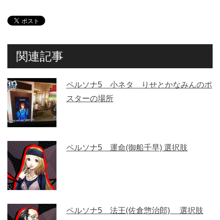
関連記事
ペルソナ5 小ネタ りせとかなみんのポ
スターの場所
ペルソナ5 運命(御船千早) 選択肢
ペルソナ5 法王(佐倉惣治郎) 選択肢