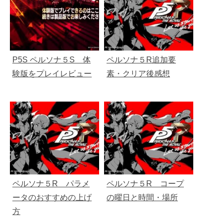
P5S ペルソナ５S 体
ペルソナ５R追加要
験版をプレイレビュー
素・クリア後感想
ペルソナ５R パラメ
ペルソナ５R コープ
ータのおすすめの上げ
の曜日と時間・場所
方