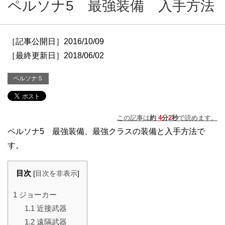
ペルソナ5 最強装備 入手方法
［記事公開日］2016/10/09
［最終更新日］2018/06/02
ペルソナ５
この記事は
約
4
分
2
秒
で読めます。
ペルソナ5 最強装備、最強クラスの装備と入手方法で
す。
目次
[
目次を非表示
]
1
ジョーカー
1.1
近接武器
1.2
遠隔武器