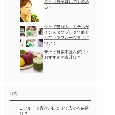
青汁は野菜嫌いでも飲め
る？
青汁で芸能人・モデルが
インスタやブログで紹介
しているフルーツ青汁に
ついて
青汁で野菜不足を解消！
おすすめの青汁は？
目次
1
フルーツ青汁が口コミで広がる秘密
は？