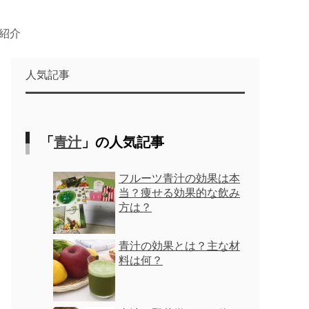
紹介
人気記事
「
青汁
」の人気記事
フルーツ青汁の効果は本
当？痩せる効果的な飲み
方は？
青汁の効果とは？主な材
料は何？