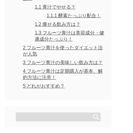
1.1
青汁でやせる？
1.1.1
酵素たっぷり配合！
1.2
痩せる飲み方は？
1.3
フルーツ青汁は美容成分・健
康成分たっぷり！
2
フルーツ青汁を使ったダイエット法
が人気
3
フルーツ青汁の美味しい飲み方は？
4
フルーツ青汁は定期購入が基本、解
約方法に注意！
5
どれがおすすめ？