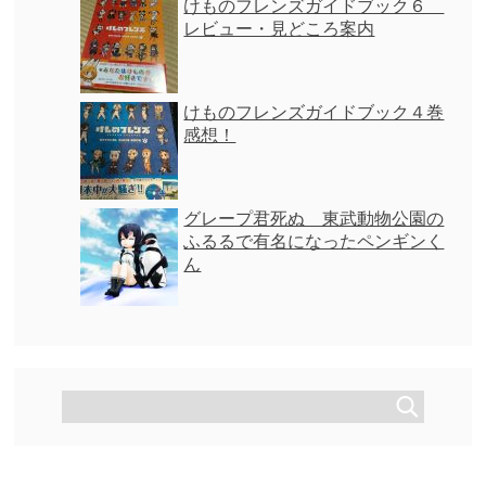
けものフレンズガイドブック６
レビュー・見どころ案内
けものフレンズガイドブック４巻
感想！
グレープ君死ぬ 東武動物公園の
ふるるで有名になったペンギンく
ん