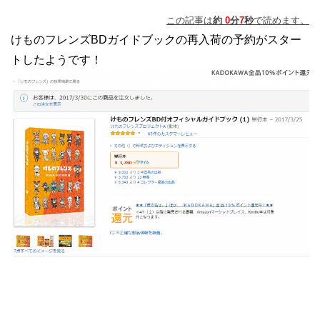
この記事は
約
0
分
7
秒
で読めます。
けものフレンズBDガイドブックの再入荷の予約がスター
トしたようです！