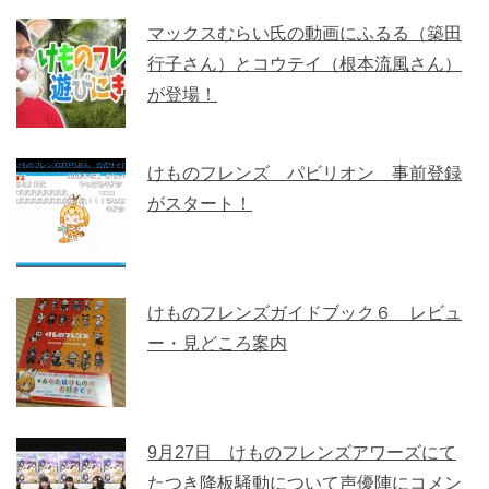
マックスむらい氏の動画にふるる（築田
行子さん）とコウテイ（根本流風さん）
が登場！
けものフレンズ パビリオン 事前登録
がスタート！
けものフレンズガイドブック６ レビュ
ー・見どころ案内
9月27日 けものフレンズアワーズにて
たつき降板騒動について声優陣にコメン