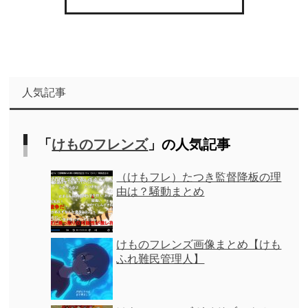
人気記事
「
けものフレンズ
」の人気記事
（けもフレ）たつき監督降板の理
由は？騒動まとめ
けものフレンズ画像まとめ【けも
ふれ難民管理人】