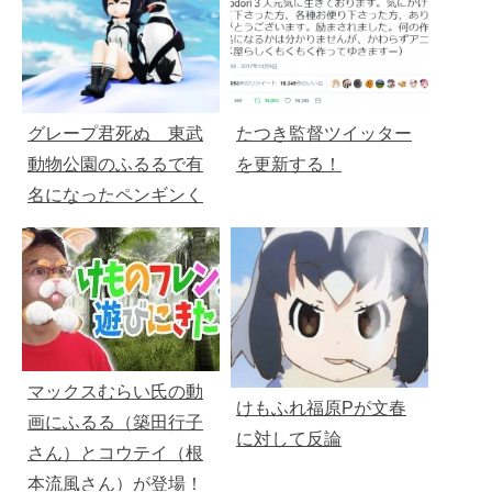
グレープ君死ぬ 東武
たつき監督ツイッター
動物公園のふるるで有
を更新する！
名になったペンギンく
ん
マックスむらい氏の動
けもふれ福原Pが文春
画にふるる（築田行子
に対して反論
さん）とコウテイ（根
本流風さん）が登場！