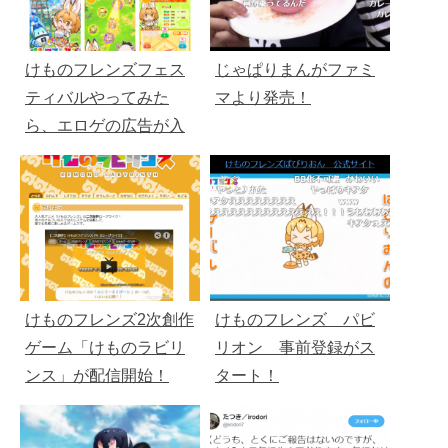
けものフレンズフェス
じゃぱりまんがファミ
ティバルやってみた
マより発売！
ら、エロゲの広告が入
るモンス●だった・・・
けものフレンズ2次創作
けものフレンズ パビ
ゲーム「けものラビリ
リオン 事前登録がス
ンス」が配信開始！
タート！