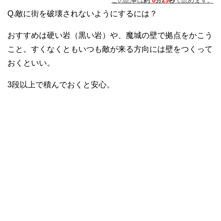
この記事は
約
0
分
29
秒
で読めます。
Q.敵に街を破壊されないようにするには？
おすすめは硬い岩（黒い岩）や、魔城の壁で拠点をかこう
こと。すくなくともいつも敵が来る方向には壁をつくって
おくといい。
3段以上で積んでおくと安心。