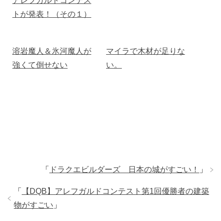
アレフガルドコンテス
トが発表！（その１）
溶岩魔人＆氷河魔人が
マイラで木材が足りな
強くて倒せない
い。
「
ドラクエビルダーズ 日本の城がすごい！
」
「
【DQB】アレフガルドコンテスト第1回優勝者の建築
物がすごい
」