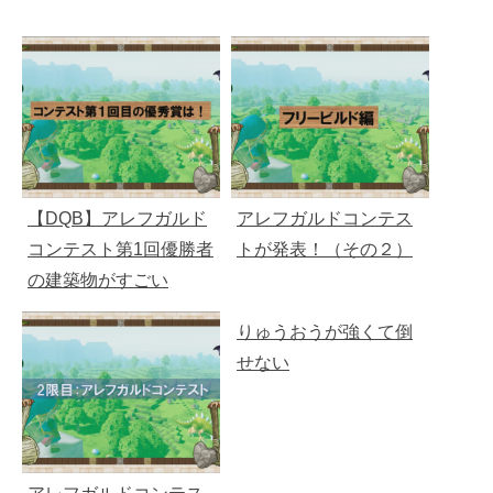
【DQB】アレフガルド
アレフガルドコンテス
コンテスト第1回優勝者
トが発表！（その２）
の建築物がすごい
りゅうおうが強くて倒
せない