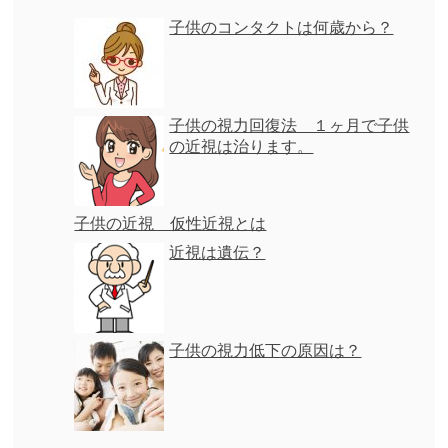
子供のコンタクトは何歳から？
子供の視力回復法 １ヶ月で子供
の近視は治ります。
子供の近視 仮性近視とは
近視は遺伝？
子供の視力低下の原因は？