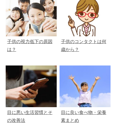
子供の視力低下の原因
子供のコンタクトは何
は？
歳から？
目に悪い生活習慣とそ
目に良い食べ物・栄養
の改善法
素まとめ