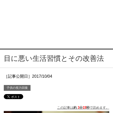
目に悪い生活習慣とその改善法
［記事公開日］2017/10/04
子供の視力回復
この記事は
約
3
分
19
秒
で読めます。