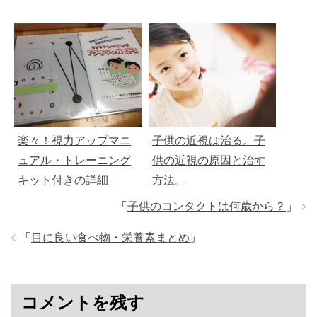
楽々！視力アップマニ
子供の近視は治る。子
ュアル・トレーニング
供の近視の原因と治す
キット付きの詳細
方法。
「
子供のコンタクトは何歳から？
」
「
目に良い食べ物・栄養素まとめ
」
コメントを残す