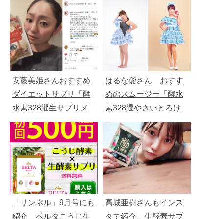
安藤美姫さんおすすめ
はるな愛さん おすす
ダイエットサプリ「酵
めのスムージー「酵水
水素328選生サプリメ
素328選やさいとろけ
ント燃」
る温スムージー」（１
４８０円）
「リンネル」9月号にも
高城亜樹さんもインス
紹介 ベルタこうじ生
タで紹介、生酵素サプ