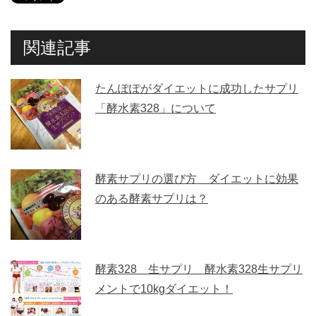
関連記事
たんぽぽがダイエットに成功したサプリ
「酵水素328」について
酵素サプリの選び方 ダイエットに効果
のある酵素サプリは？
酵素328 生サプリ 酵水素328生サプリ
メントで10kgダイエット！