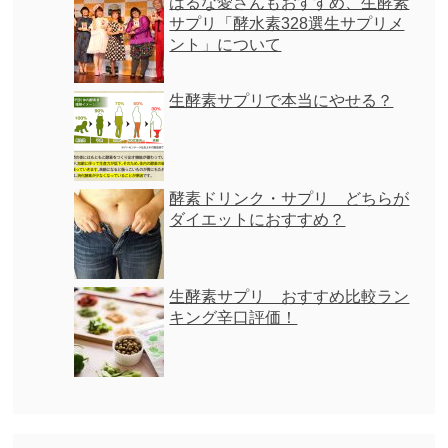
はるな愛さんもおすすめ、生酵素
サプリ「酵水素328選生サプリメ
ント」について
生酵素サプリで本当にやせる？
酵素ドリンク・サプリ どちらが
ダイエットにおすすめ？
生酵素サプリ おすすめ比較ラン
キング辛口評価！