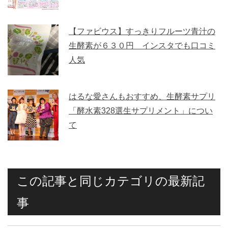
【ファビウス】すっきりフルーツ青汁の
生酵素が６３０円 インスタでも口コミ
人気
はるな愛さんもおすすめ、生酵素サプリ
「酵水素328選生サプリメント」につい
て
この記事と同じカテゴリの最新記
事