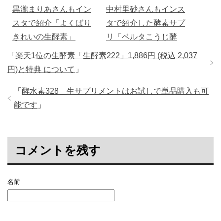
黒瀧まりあさんもイン
中村里砂さんもインス
スタで紹介「よくばり
タで紹介した酵素サプ
きれいの生酵素」
リ「ベルタこうじ酵
素」初回500円で人気
「
楽天1位の生酵素「生酵素222」1,886円 (税込 2,037
円)と特典 について
」
「
酵水素328 生サプリメントはお試しで単品購入も可
能です
」
コメントを残す
名前