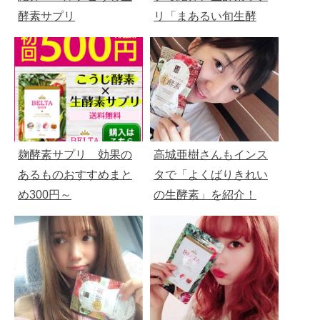
酵素サプリ
リ「まあるい旬生酵
素」初回９０７円、定
期縛りもなし
麹酵素サプリ 効果の
高城亜樹さんもインス
あるものおすすめまと
タで「よくばりきれい
め300円～
の生酵素」を紹介！