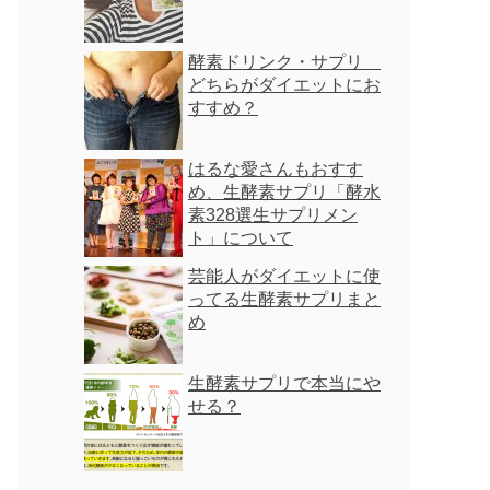
酵素ドリンク・サプリ
どちらがダイエットにお
すすめ？
はるな愛さんもおすす
め、生酵素サプリ「酵水
素328選生サプリメン
ト」について
芸能人がダイエットに使
ってる生酵素サプリまと
め
生酵素サプリで本当にや
せる？