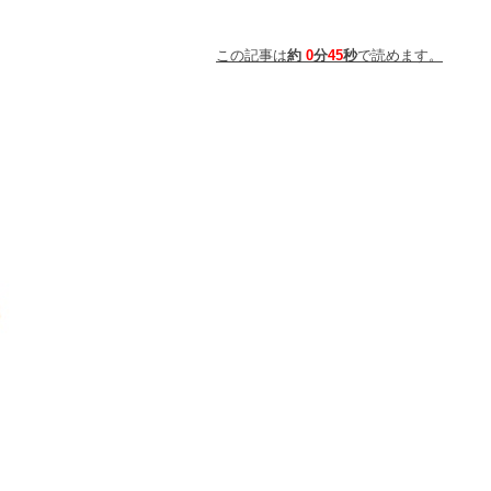
この記事は
約
0
分
45
秒
で読めます。