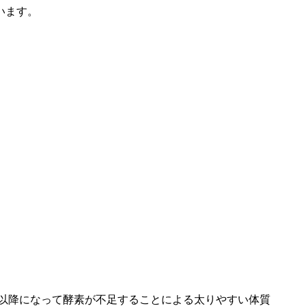
います。
。
代以降になって酵素が不足することによる太りやすい体質