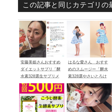
この記事と同じカテゴリの
安藤美姫さんおすすめ
はるな愛さん おすす
ダイエットサプリ「酵
めのスムージー「酵水
水素328選生サプリメ
素328選やさいとろけ
ント燃」
る温スムージー」（１
４８０円）