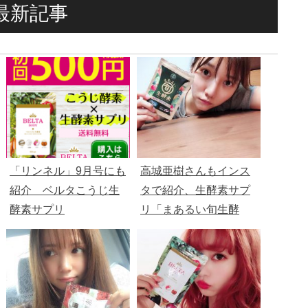
最新記事
「リンネル」9月号にも
高城亜樹さんもインス
紹介 ベルタこうじ生
タで紹介、生酵素サプ
酵素サプリ
リ「まあるい旬生酵
素」初回９０７円、定
期縛りもなし