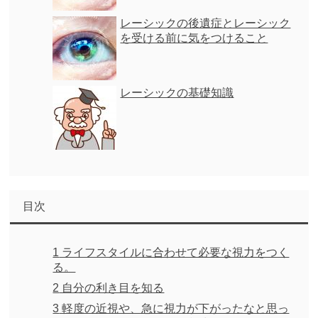
レーシックの後遺症とレーシック
を受ける前に気をつけること
レーシックの基礎知識
目次
1
ライフスタイルに合わせて必要な視力をつく
る。
2
自分の利き目を知る
3
軽度の近視や、急に視力が下がったなと思っ