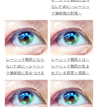
ないために～レーシッ
ク施術後の対策～
レーシック難民になら
レーシック難民とは～
ないために～レーシッ
レーシック難民が生ま
ク施術前に気をつける
れている背景と原因～
こと～