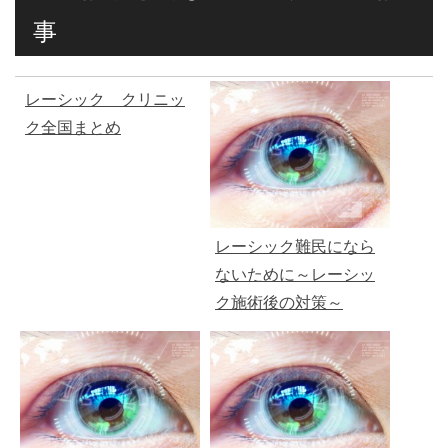
事
レーシック クリニッ
ク全国まとめ
レーシック難民になら
ないために～レーシッ
ク施術後の対策～