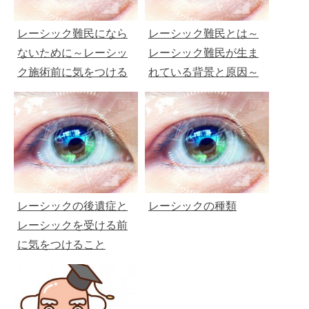
レーシック難民になら
レーシック難民とは～
ないために～レーシッ
レーシック難民が生ま
ク施術前に気をつける
れている背景と原因～
こと～
レーシックの後遺症と
レーシックの種類
レーシックを受ける前
に気をつけること