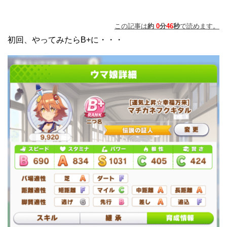
この記事は
約
0
分
46
秒
で読めます。
初回、やってみたらB+に・・・