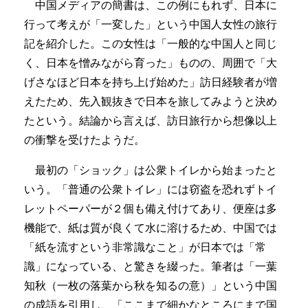
中国メディアの簡書は、この例にもれず、日本に
行って考えが「一変した」という中国人女性の旅行
記を紹介した。この女性は「一般的な中国人と同じ
く、日本を憎みながら育った」ものの、周囲で「大
げさなほど日本を持ち上げ始めた」訪日経験者が増
えたため、先入観抜きで日本を旅してみようと決め
たという。結論から言えば、訪日旅行から想像以上
の衝撃を受けたようだ。
最初の「ショック」は公衆トイレから始まったと
いう。「普通の公衆トイレ」には窃盗を恐れずトイ
レットペーパーが２個も備え付けてあり、便座は多
機能で、紙は質が良くて水に溶けるため、中国では
「紙を流すという非常識なこと」が日本では「常
識」になっている、と驚きを綴った。筆者は「一葉
知秋（一枚の落葉から秋を知るの意）」という中国
の成語を引用し、「ここまで細かなところにまで国