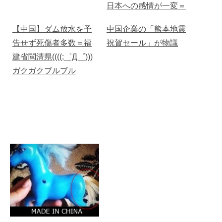
日本への感情が一変＝
中国報道
【中国】ダム放水を予
中国企業の「熊本地震
告せず死傷者多数＝福
祝賀セール」が物議
建省閩清県((((;゜Д゜)))
ガクガクブルブル