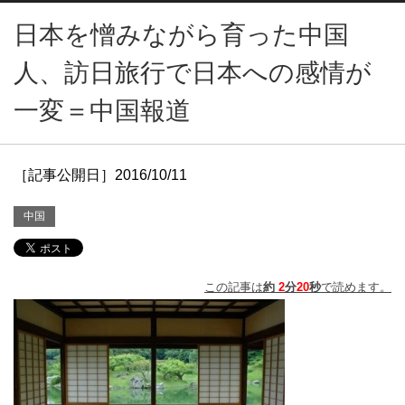
日本を憎みながら育った中国
人、訪日旅行で日本への感情が
一変＝中国報道
［記事公開日］2016/10/11
中国
この記事は
約
2
分
20
秒
で読めます。