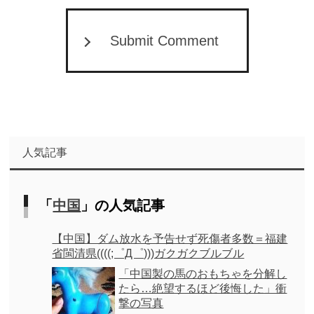
Submit Comment
人気記事
「
中国
」の人気記事
【中国】ダム放水を予告せず死傷者多数＝福建
省閩清県((((;゜Д゜)))ガクガクブルブル
「中国製の馬のおもちゃを分解し
たら…絶望するほど後悔した」衝
撃の写真