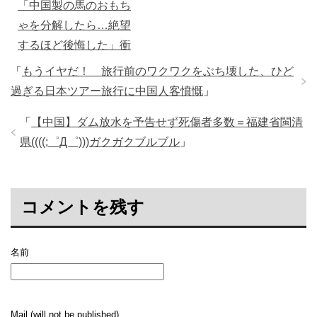
「中国製の馬のおもち
ゃを分解したら…絶望
するほど後悔した」衝
撃の写真
「
もうイヤだ！ 旅行前のワクワクをぶち壊した、ひど
過ぎる日本ツアー旅行に中国人客憤慨
」
「
【中国】ダム放水を予告せず死傷者多数＝福建省閩清
県((((;゜Д゜)))ガクガクブルブル
」
コメントを残す
名前
Mail (will not be published)