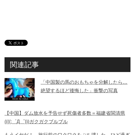
関連記事
「中国製の馬のおもちゃを分解したら…
絶望するほど後悔した」衝撃の写真
【中国】ダム放水を予告せず死傷者多数＝福建省閩清県
((((;゜Д゜)))ガクガクブルブル
もうイヤだ！ 旅行前のワクワクをぶち壊した、ひど過ぎ