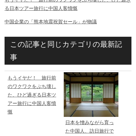
る日本ツアー旅行に中国人客憤慨
中国企業の「熊本地震祝賀セール」が物議
この記事と同じカテゴリの最新記
事
もうイヤだ！ 旅行前
のワクワクをぶち壊し
た、ひど過ぎる日本ツ
アー旅行に中国人客憤
慨
日本を憎みながら育っ
た中国人、訪日旅行で