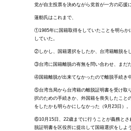
党が自主投票を決めながら党首が一方の応援
蓮舫氏はこれまで、
①1985年に国籍取得をしていたことを明らか
していた。
②しかし、国籍選択をしたか、台湾籍離脱を
③台湾に国籍離脱の有無を問い合わせ、まだだ
④国籍離脱が出来てなかったので離脱手続き中
⑤台湾当局から台湾籍の離脱証明書を受け取
択のための手続きか、外国籍を喪失したこと
をしたかも明らかにしなかった（9月23日）。
⑥10月15日、22歳までに行うことが義務
脱証明書を区役所に提出して国籍選択をしよ