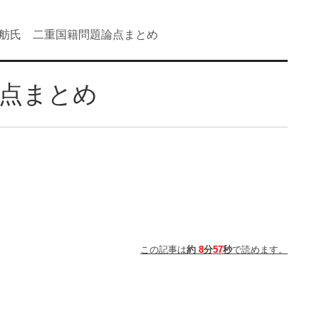
舫氏 二重国籍問題論点まとめ
論点まとめ
この記事は
約
8
分
57
秒
で読めます。