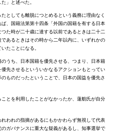
した」と述べた。
ったとしても離脱につとめるという義務に理由なく
れば、国籍法第第十四条「外国の国籍を有する日本
なつた時が二十歳に達する以前であるときは二十二
後であるときはその時から二年以内に、いずれかの
ていたことになる。
籍のうち、日本国籍を優先させる、つまり、日本籍
を優先させるといういかなるアクションもとってい
等のものだったということで、日本の国益を優先さ
ることを利用したことがなかったか、蓮舫氏が自分
われわれの指摘があるにもかかわらず無視して代表
党のガバナンスに重大な疑義があるし、知事選挙で