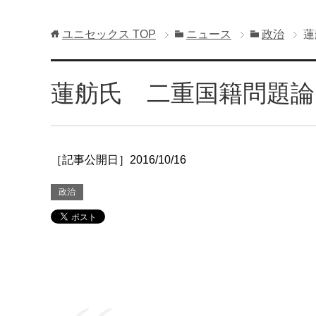
ユニセックス
TOP
ニュース
政治
蓮
蓮舫氏 二重国籍問題
［記事公開日］2016/10/16
政治