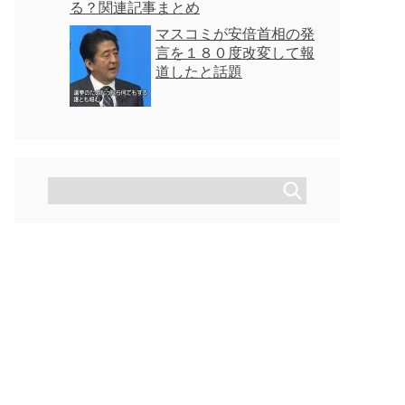
る？関連記事まとめ
マスコミが安倍首相の発
言を１８０度改変して報
道したと話題