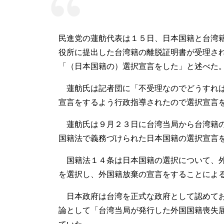
民進党の蓮舫代表は１５日、日本国籍と台湾
役所に提出した台湾籍の離脱証明書が受理さ
「（日本国籍の）選択宣言をした」と述べた
蓮舫氏は記者団に「不受理なのでどうすれば
宣言をするよう行政指導されたので選択宣言
蓮舫氏は９月２３日に台湾当局から台湾籍の
国籍法で義務づけられた日本国籍の選択宣言
国籍法１４条は日本国籍の選択について、外
を選択し、外国籍放棄の宣言をすることによ
日本政府は台湾を正式な政府として認めてお
論として「台湾当局が発行した外国国籍喪失