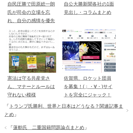
自民圧勝で田原総一朗
自公大勝新聞各社の1面
氏が司会の立場を忘
見出し・コラムまとめ
れ、自分の感情を優先
して暴走
憲法は守る共産党さ
佐賀県、ロケット団員
ん、マナーとルールは
を募集！(；・∀・)サイ
守れない模様
トを完全にジャック！
「
トランプ氏勝利、世界と日本はどうなる？関連記事ま
とめ
」
「
蓮舫氏 二重国籍問題論点まとめ
」