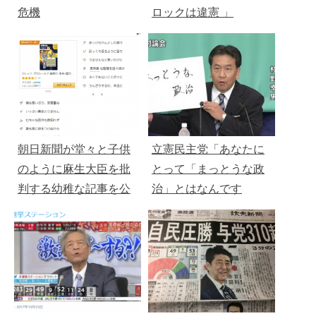
危機
ロックは違憲 」
朝日新聞が堂々と子供
立憲民主党「あなたに
のように麻生大臣を批
とって「まっとうな政
判する幼稚な記事を公
治」とはなんです
開
か？」⇒炎上ブーメラ
ン