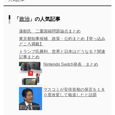
「
政治
」の人気記事
蓮舫氏 二重国籍問題論点まとめ
東京都知事候補 政策・公約まとめ【突っ込み
どころ満載】
トランプ氏勝利、世界と日本はどうなる？関連
記事まとめ
Nintendo Switch発表 まとめ
マスコミが安倍首相の発言を１８
０度改変して報道したと話題