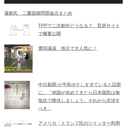
蓮舫氏 二重国籍問題論点まとめ
TPPで二次創作どうなる？ 官房サイト
で概要公開
豊田議員、地元で大人気に！
中日新聞 が平和ボケしすぎていると話題
に。「他国が攻めてきたら日本国民は無
抵抗で降伏しましょう。それから交渉す
べき」
アメリカ「トランプ氏のツイッター利用