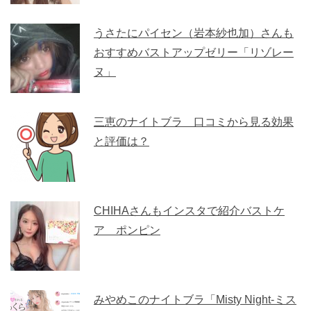
うさたにパイセン（岩本紗也加）さんも
おすすめバストアップゼリー「リゾレー
ヌ」
三恵のナイトブラ 口コミから見る効果
と評価は？
CHIHAさんもインスタで紹介バストケ
ア ポンピン
みやめこのナイトブラ「Misty Night-ミス