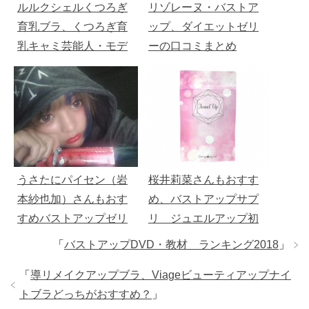
ルルクシェルくつろぎ
リゾレーヌ・バストア
育乳ブラ、くつろぎ育
ップ、ダイエットゼリ
乳キャミ芸能人・モデ
ーの口コミまとめ
ル・インスタグラマー
によるレビューまとめ
うさたにパイセン（岩
桜井莉菜さんもおすす
本紗也加）さんもおす
め、バストアップサプ
すめバストアップゼリ
リ ジュエルアップ初
ー「リゾレーヌ」
回10円
「
バストアップDVD・教材 ランキング2018
」
「
導リメイクアップブラ、Viageビューティアップナイ
トブラどっちがおすすめ？
」