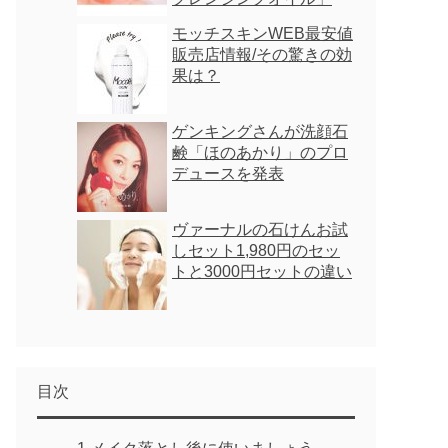
モッチスキンWEB最安値
販売店情報/その驚きの効
果は？
ゲンキングさんが洗顔石
鹸「ほのあかり」のプロ
デュースを発表
ヴァーナルの石けんお試
しセット1,980円のセッ
トと3000円セットの違い
目次