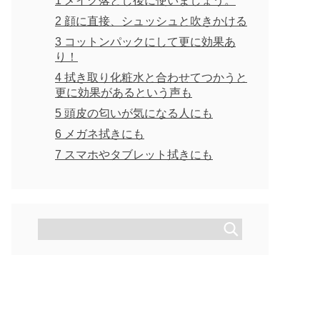
1
メイク落とし後に使いましょう。
2
顔に直接、シュッシュと吹きかける
3
コットンパックにして更に効果あ
り！
4
拭き取り化粧水と合わせてつかうと
更に効果があるという声も
5
頭皮の匂いが気になる人にも
6
メガネ拭きにも
7
スマホやタブレット拭きにも