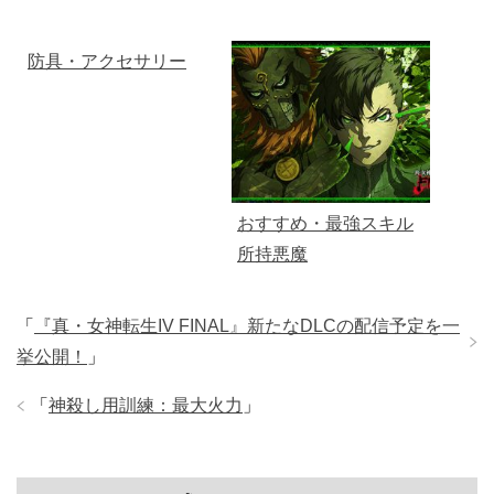
防具・アクセサリー
おすすめ・最強スキル
所持悪魔
「
『真・女神転生IV FINAL』新たなDLCの配信予定を一
挙公開！
」
「
神殺し用訓練：最大火力
」