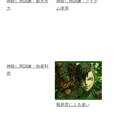
神殺し用訓練：最大火
神殺し用訓練：アイテ
力
ム使用
神殺し用訓練：他者利
用
難易度による違い