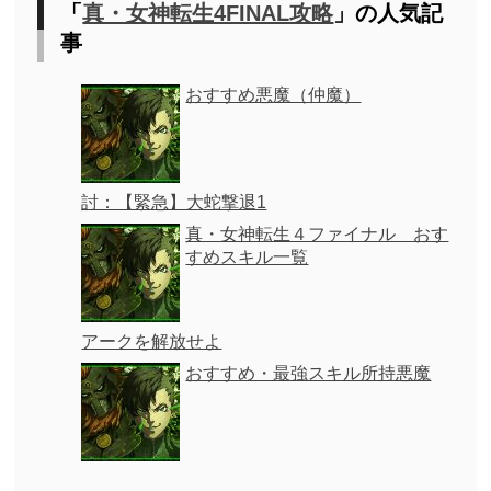
「
真・女神転生4FINAL攻略
」の人気記
事
おすすめ悪魔（仲魔）
討：【緊急】大蛇撃退1
真・女神転生４ファイナル おす
すめスキル一覧
アークを解放せよ
おすすめ・最強スキル所持悪魔