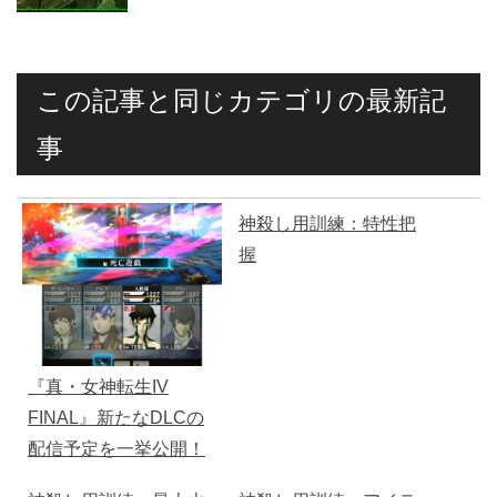
この記事と同じカテゴリの最新記
事
神殺し用訓練：特性把
握
『真・女神転生IV
FINAL』新たなDLCの
配信予定を一挙公開！