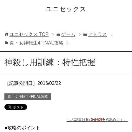
ユニセックス
ユニセックス
TOP
ゲーム
アトラス
真・女神転生4FINAL攻略
神殺し用訓練：特性把握
［記事公開日］2016/02/22
真・女神転生4FINAL攻略
この記事は
約
0
分
52
秒
で読めます。
■攻略のポイント