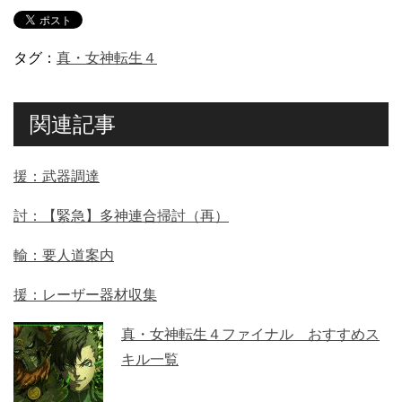
タグ：
真・女神転生４
関連記事
援：武器調達
討：【緊急】多神連合掃討（再）
輸：要人道案内
援：レーザー器材収集
真・女神転生４ファイナル おすすめス
キル一覧