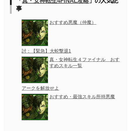
「
真・女神転生4FINAL攻略
」の人気記
事
おすすめ悪魔（仲魔）
討：【緊急】大蛇撃退1
真・女神転生４ファイナル おす
すめスキル一覧
アークを解放せよ
おすすめ・最強スキル所持悪魔