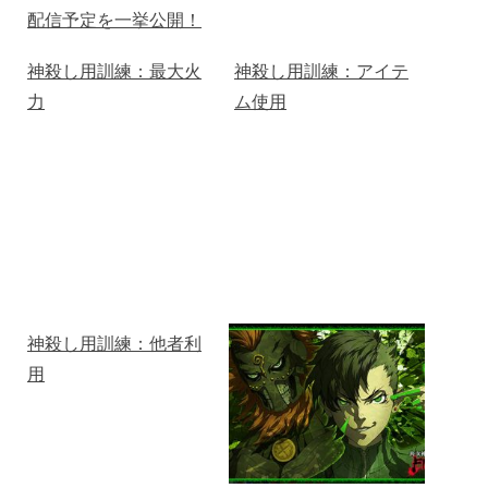
配信予定を一挙公開！
神殺し用訓練：最大火
神殺し用訓練：アイテ
力
ム使用
神殺し用訓練：他者利
用