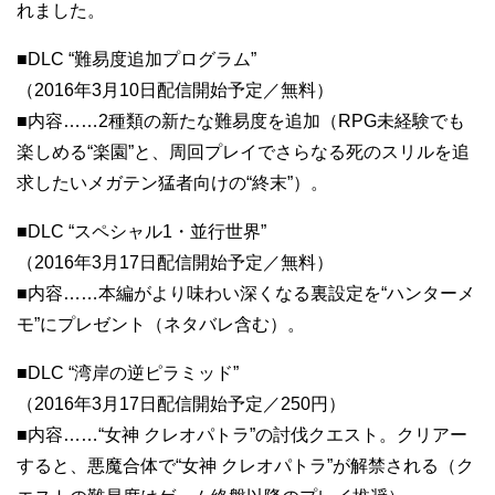
れました。
■DLC “難易度追加プログラム”
（2016年3月10日配信開始予定／無料）
■内容……2種類の新たな難易度を追加（RPG未経験でも
楽しめる“楽園”と、周回プレイでさらなる死のスリルを追
求したいメガテン猛者向けの“終末”）。
■DLC “スペシャル1・並行世界”
（2016年3月17日配信開始予定／無料）
■内容……本編がより味わい深くなる裏設定を“ハンターメ
モ”にプレゼント（ネタバレ含む）。
■DLC “湾岸の逆ピラミッド”
（2016年3月17日配信開始予定／250円）
■内容……“女神 クレオパトラ”の討伐クエスト。クリアー
すると、悪魔合体で“女神 クレオパトラ”が解禁される（ク