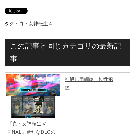
タグ：
真・女神転生４
この記事と同じカテゴリの最新記
事
神殺し用訓練：特性把
握
『真・女神転生IV
FINAL』新たなDLCの