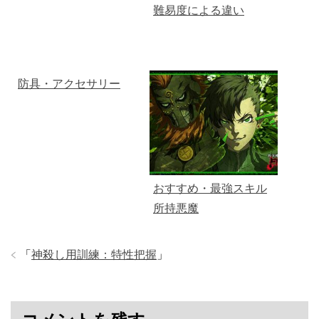
難易度による違い
防具・アクセサリー
おすすめ・最強スキル
所持悪魔
「
神殺し用訓練：特性把握
」