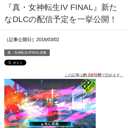
『真・女神転生IV FINAL』新た
なDLCの配信予定を一挙公開！
［記事公開日］2016/03/02
真・女神転生4FINAL攻略
この記事は
約
2
分
51
秒
で読めます。