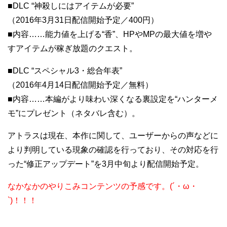
■DLC “神殺しにはアイテムが必要”
（2016年3月31日配信開始予定／400円）
■内容……能力値を上げる“香”、HPやMPの最大値を増や
すアイテムが稼ぎ放題のクエスト。
■DLC “スペシャル3・総合年表”
（2016年4月14日配信開始予定／無料）
■内容……本編がより味わい深くなる裏設定を“ハンターメ
モ”にプレゼント（ネタバレ含む）。
アトラスは現在、本作に関して、ユーザーからの声などに
より判明している現象の確認を行っており、その対応を行
った“修正アップデート”を3月中旬より配信開始予定。
なかなかのやりこみコンテンツの予感です。(´・ω・
`)！！！