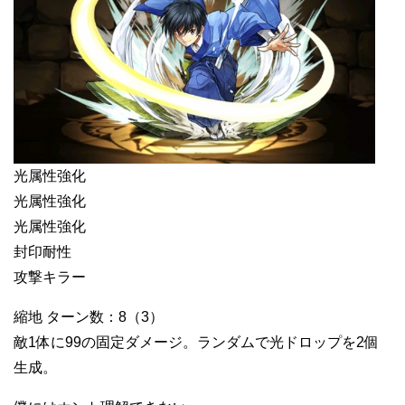
光属性強化
光属性強化
光属性強化
封印耐性
攻撃キラー
縮地 ターン数：8（3）
敵1体に99の固定ダメージ。ランダムで光ドロップを2個
生成。