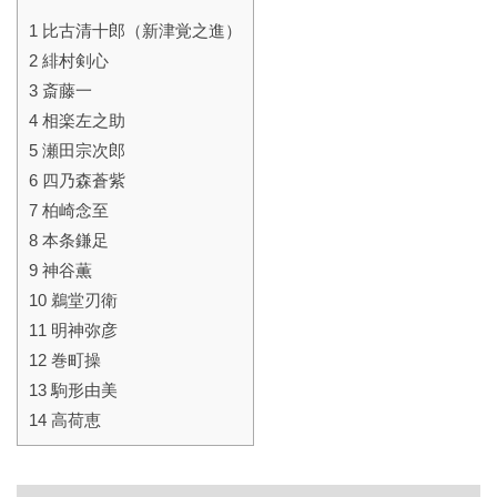
1
比古清十郎（新津覚之進）
2
緋村剣心
3
斎藤一
4
相楽左之助
5
瀬田宗次郎
6
四乃森蒼紫
7
柏崎念至
8
本条鎌足
9
神谷薫
10
鵜堂刃衛
11
明神弥彦
12
巻町操
13
駒形由美
14
高荷恵