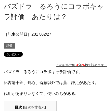
パズドラ るろうにコラボキャ
ラ評価 あたりは？
［記事公開日］2017/02/27
評価
この記事は
約
4
分
26
秒
で読めます。
パズドラ るろうにコラボキャラ評価です。
比古清十郎、剣心、斎藤以外では薫、鎌足があたり。
代用があまりいなくて、使いみちがある。
目次
[
目次を非表示
]