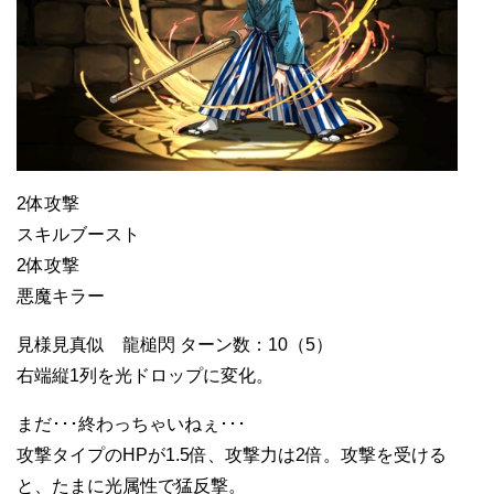
2体攻撃
スキルブースト
2体攻撃
悪魔キラー
見様見真似 龍槌閃 ターン数：10（5）
右端縦1列を光ドロップに変化。
まだ･･･終わっちゃいねぇ･･･
攻撃タイプのHPが1.5倍、攻撃力は2倍。攻撃を受ける
と、たまに光属性で猛反撃。