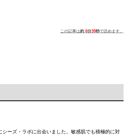
この記事は
約
0
分
39
秒
で読めます。
にシーズ・ラボに出会いました。敏感肌でも積極的に対