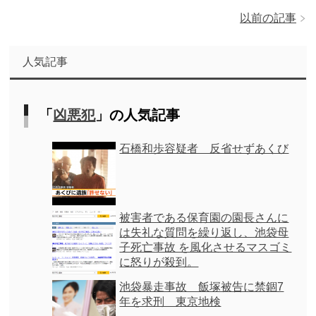
以前の記事
人気記事
「
凶悪犯
」の人気記事
石橋和歩容疑者 反省せずあくび
被害者である保育園の園長さんに
は失礼な質問を繰り返し、池袋母
子死亡事故 を風化させるマスゴミ
に怒りが殺到。
池袋暴走事故 飯塚被告に禁錮7
年を求刑 東京地検