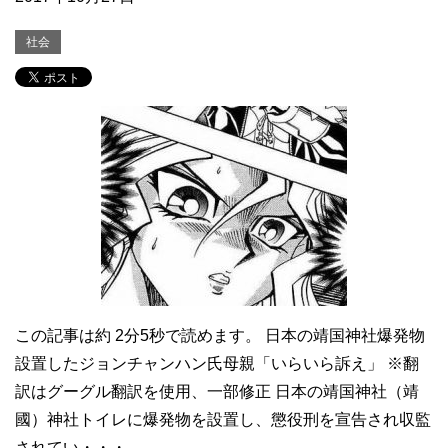
社会
この記事は約 2分5秒で読めます。 日本の靖国神社爆発物
設置したジョンチャンハン氏母親「いらいら訴え」 ※翻
訳はグーグル翻訳を使用、一部修正 日本の靖国神社（靖
國）神社トイレに爆発物を設置し、懲役刑を宣告され収監
されてい・・・