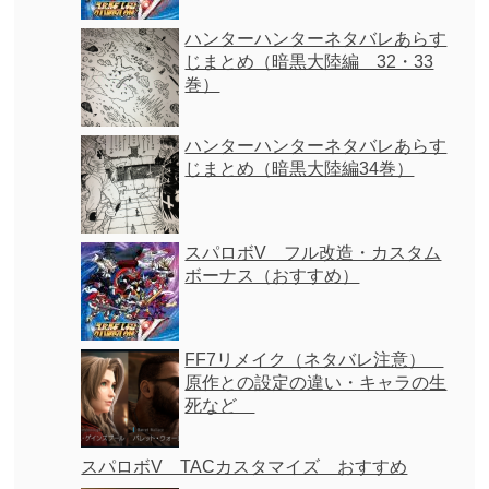
ハンターハンターネタバレあらす
じまとめ（暗黒大陸編 32・33
巻）
ハンターハンターネタバレあらす
じまとめ（暗黒大陸編34巻）
スパロボV フル改造・カスタム
ボーナス（おすすめ）
FF7リメイク（ネタバレ注意）
原作との設定の違い・キャラの生
死など
スパロボV TACカスタマイズ おすすめ