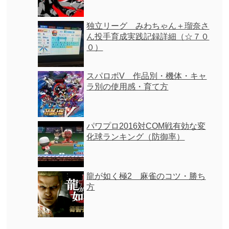
独立リーグ みわちゃん＋瑠奈さ
ん投手育成実践記録詳細（☆７０
０）
スパロボV 作品別・機体・キャ
ラ別の使用感・育て方
パワプロ2016対COM戦有効な変
化球ランキング（防御率）
龍が如く極2 麻雀のコツ・勝ち
方