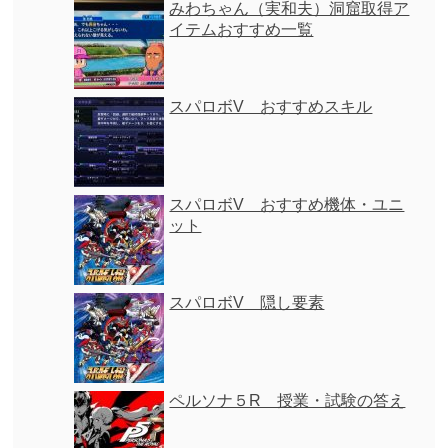
みわちゃん（実和夫）洞窟取得ア
イテムおすすめ一覧
スパロボV おすすめスキル
スパロボV おすすめ機体・ユニ
ット
スパロボV 隠し要素
ペルソナ５R 授業・試験の答え