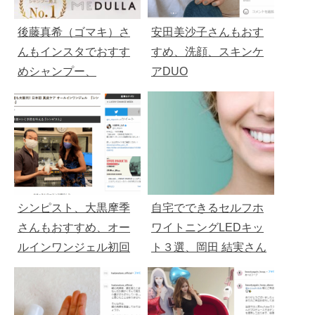
後藤真希（ゴマキ）さ
安田美沙子さんもおす
んもインスタでおすす
すめ、洗顔、スキンケ
めシャンプー、
アDUO
MEDULLA（メデュ
ラ）
シンピスト、大黒摩季
自宅でできるセルフホ
さんもおすすめ、オー
ワイトニングLEDキッ
ルインワンジェル初回
ト３選、岡田 結実さん
１９８０円
もおすすめ、ラファエ
ル監修が人気