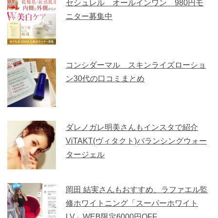
セシュレル オールインワン 980円モ
ニター募集中
コンシダーマル スキンライズローショ
ン30代の口コミまとめ
ダレノガレ明美さんもインスタで紹介
ViTAKT(ヴィタクト)バランシングウォー
タージェル
岡田 結実さんもおすすめ、ラファエル監
修ホワイトニング「スーパーホワイト
LV」WEB限定6000円OFF