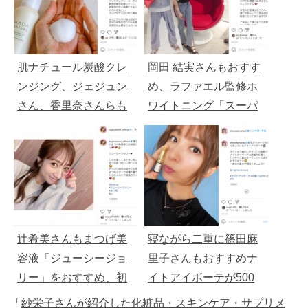
肌ナチュール炭酸クレ
岡田 結実さんもおすす
ンジング、ジェジュン
め、ラファエル監修ホ
さん、香里奈さんらも
ワイトニング「スーパ
愛用「初回1,958円」
ーホワイトLV」WEB限
定6000円OFF
辻希美さんもまつげ美
寝ながら二重に篠田麻
容液「ジューシージョ
里子さんもおすすめナ
リー」をおすすめ、初
イトアイボーテが500
回２９８０円
円で
「
紗栄子さんが紹介した化粧品・スキンケア・サプリメ