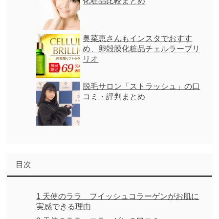
化粧品比較まとめ
奥菜恵さんもインスタでおすす
め、卵殻膜化粧品チェルラーブリ
リオ
脱毛サロン「ストラッシュ」の口
コミ・評判まとめ
目次
1
天使のララ フイッシュコラーゲンがお肌に
実感できる理由