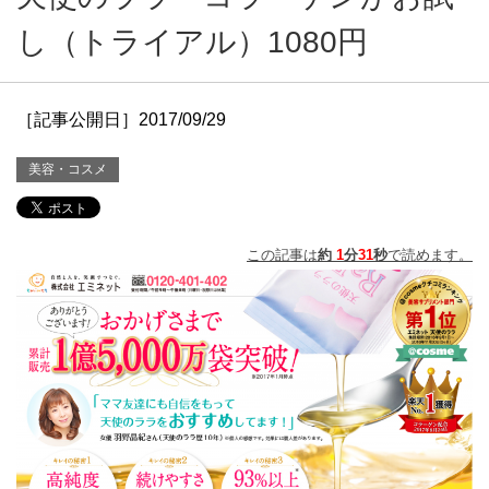
し（トライアル）1080円
［記事公開日］2017/09/29
美容・コスメ
この記事は
約
1
分
31
秒
で読めます。