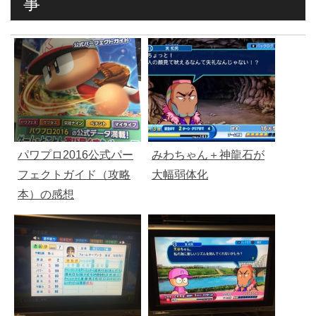
事
パワプロ2016公式パー
みわちゃん＋神龍石が
フェクトガイド（攻略
大幅弱体化
本）の感想