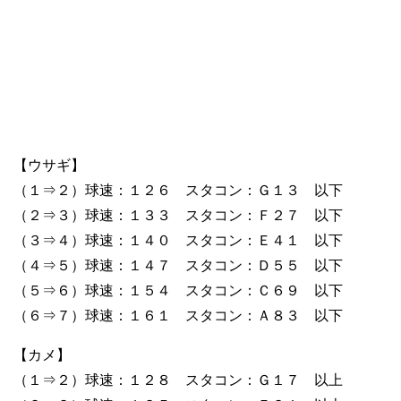
【ウサギ】
（１⇒２）球速：１２６ スタコン：Ｇ１３ 以下
（２⇒３）球速：１３３ スタコン：Ｆ２７ 以下
（３⇒４）球速：１４０ スタコン：Ｅ４１ 以下
（４⇒５）球速：１４７ スタコン：Ｄ５５ 以下
（５⇒６）球速：１５４ スタコン：Ｃ６９ 以下
（６⇒７）球速：１６１ スタコン：Ａ８３ 以下
【カメ】
（１⇒２）球速：１２８ スタコン：Ｇ１７ 以上