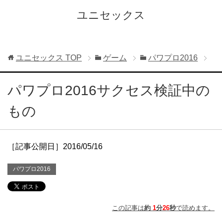
ユニセックス
ユニセックス
TOP
ゲーム
パワプロ2016
パワプロ2016サクセス検証中の
もの
［記事公開日］2016/05/16
パワプロ2016
この記事は
約
1
分
26
秒
で読めます。