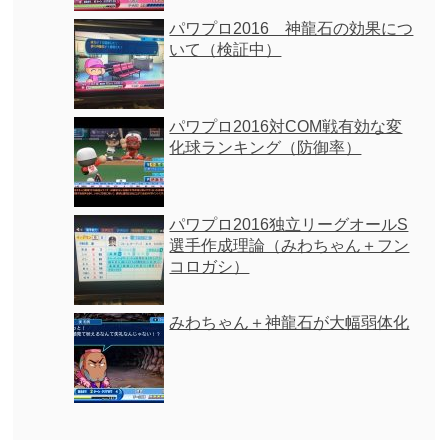
パワプロ2016 神龍石の効果につ
いて（検証中）
パワプロ2016対COM戦有効な変
化球ランキング（防御率）
パワプロ2016独立リーグオールS
選手作成理論（みわちゃん＋フン
コロガシ）
みわちゃん＋神龍石が大幅弱体化