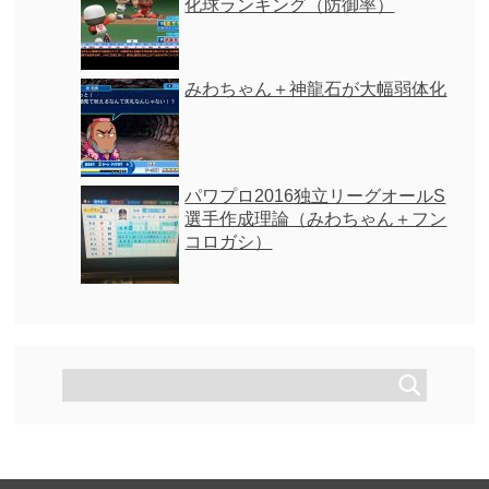
化球ランキング（防御率）
みわちゃん＋神龍石が大幅弱体化
パワプロ2016独立リーグオールS
選手作成理論（みわちゃん＋フン
コロガシ）