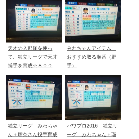
天才の入部届を使っ
みわちゃんアイテム
て、独立リーグで天才
おすすめ取る順番（野
捕手を育成☆８００
手）
独立リーグ みわちゃ
パワプロ2016 独立リ
ん＋瑠奈さん投手育成
ーグ みわちゃん＋瑠