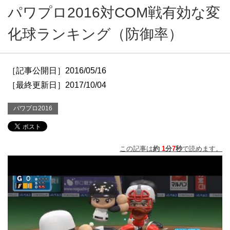
パワプロ2016対COM戦有効な変
化球ランキング（防御率）
［記事公開日］2016/05/16
［最終更新日］2017/10/04
パワプロ2016
この記事は
約
1
分
7
秒
で読めます。