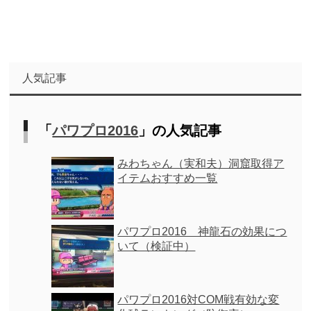
人気記事
「
パワプロ2016
」の人気記事
みわちゃん（実和夫）洞窟取得ア
イテムおすすめ一覧
パワプロ2016 神龍石の効果につ
いて（検証中）
パワプロ2016対COM戦有効な変