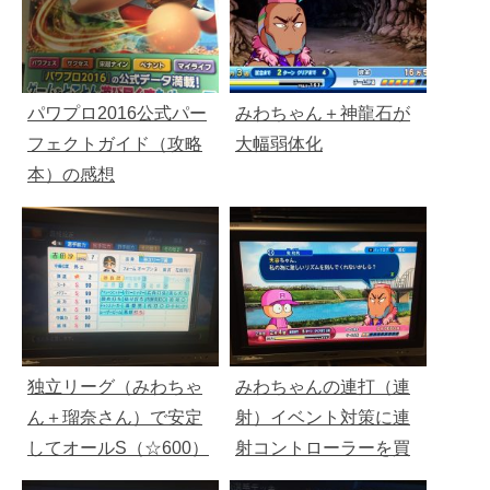
パワプロ2016公式パー
みわちゃん＋神龍石が
フェクトガイド（攻略
大幅弱体化
本）の感想
独立リーグ（みわちゃ
みわちゃんの連打（連
ん＋瑠奈さん）で安定
射）イベント対策に連
してオールS（☆600）
射コントローラーを買
野手を作る手順
った結果・・・