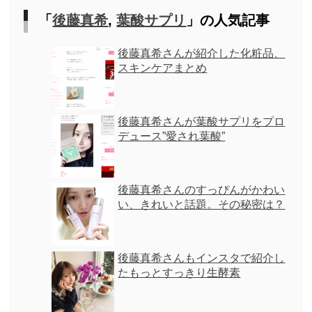
「
後藤真希
,
葉酸サプリ
」の人気記事
後藤真希さんが紹介した化粧品、
スキンケアまとめ
後藤真希さんが葉酸サプリをプロ
デュース”愛され葉酸”
後藤真希さんのすっぴんがかわい
い、きれいと話題。その秘密は？
後藤真希さんもインスタで紹介し
たもっとすっきり生酵素