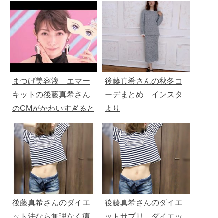
まつげ美容液 エマー
後藤真希さんの秋冬コ
キットの後藤真希さん
ーデまとめ インスタ
のCMがかわいすぎると
より
話題
後藤真希さんのダイエ
後藤真希さんのダイエ
ット法なら無理なく痩
ットサプリ、ダイエッ