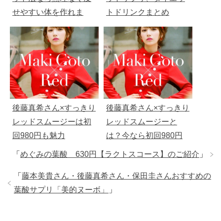
せやすい体を作れま
トドリンクまとめ
す。
後藤真希さん×すっきり
後藤真希さん×すっきり
レッドスムージーは初
レッドスムージーと
回980円も魅力
は？今なら初回980円
キャンペーン。
「
めぐみの葉酸 630円【ラクトスコース】のご紹介
」
「
藤本美貴さん・後藤真希さん・保田圭さんおすすめの
葉酸サプリ「美的ヌーボ」
」