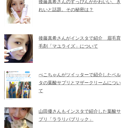
後藤真希さんのすっぴんがかわいい、き
れいと話題。その秘密は？
後藤真希さんがインスタで紹介 眉毛育
毛剤「マユライズ」について
ぺこちゃんがツイッターで紹介したベル
タの葉酸サプリとマザークリームについ
て
山田優さんもインスタで紹介した葉酸サ
プリ「ララリパブリック」