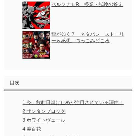
ペルソナ５R 授業・試験の答え
龍が如く７ ネタバレ ストーリ
ー＆感想、つっこみどころ
目次
1
今、飲む日焼け止めが注目されている理由！
2
サンタンブロック
3
ホワイトヴェール
4
美百花