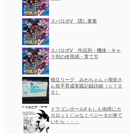
スパロボV 隠し要素
スパロボV 作品別・機体・キャ
ラ別の使用感・育て方
独立リーグ みわちゃん＋瑠奈さ
ん投手育成実践記録詳細（☆７０
０）
ドラゴンボールif もしも地球にカ
カロットじゃなくベジータが来て
いたら・・・