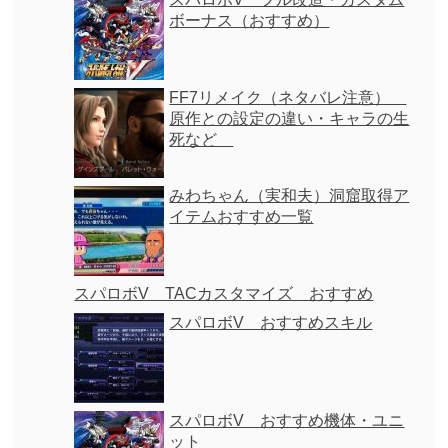
ボーナス（おすすめ）
FF7リメイク（ネタバレ注意）
原作との設定の違い・キャラの生
死など
みわちゃん（実和夫）洞窟取得ア
イテムおすすめ一覧
スパロボV TACカスタマイズ おすすめ
スパロボV おすすめスキル
スパロボV おすすめ機体・ユニ
ット