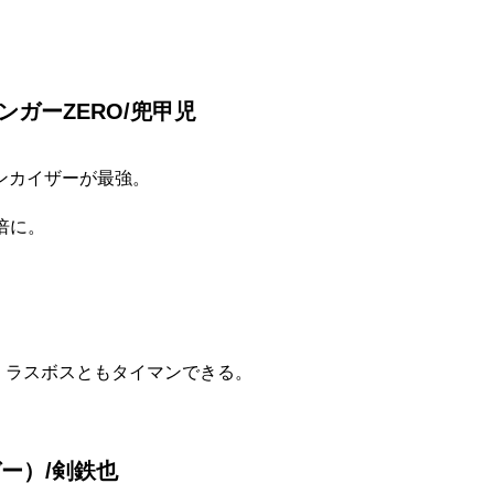
ガーZERO/兜甲児
ンカイザーが最強。
倍に。
、ラスボスともタイマンできる。
ー）/剣鉄也