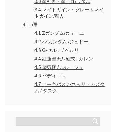
3.3
龍神丸・龍王丸/ワタル
3.4
マイトガイン・グレートマイ
トガイン/舞人
4
1.5軍
4.1
Zガンダム/カミーユ
4.2
ZZガンダム /ジュドー
4.3
G-セルフ / ベルリ
4.4
紅蓮聖天八極式 / カレン
4.5
蜃気楼 / ルルーシュ
4.6
バディコン
4.7
アーキバス バネッサ・カスタ
ム / タスク