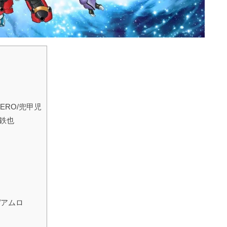
RO/兜甲児
鉄也
/アムロ