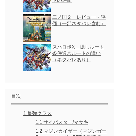
トの評価
二ノ国２ レビュー・評
価（一部ネタバレ含む）
スパロボX 隠しルート
条件通常ルートの違い
（ネタバレあり）
目次
1
最強クラス
1.1
サイバスター/マサキ
1.2
マジンカイザー（マジンガー