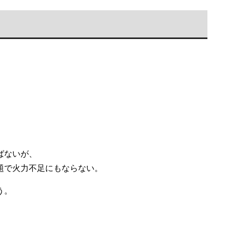
ばないが、
題で火力不足にもならない。
う。