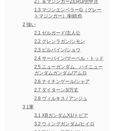
Z）＆マジンガーZERO/兜甲児
1.3
マジンエンペラーG（グレー
トマジンガー）/剣鉄也
2
強い
2.1
ゼルガード/主人公
2.2
グレンラガン/シモン
2.3
ビルバイン/ショウ
2.4
サーバイン/マーベル・トッド
2.5
ニューガンダム、ハイニュー
ガンダムガンダム/アムロ
2.6
ナイチンゲール/シャア
2.7
ダイターン3/万丈
2.8
ヴィルキス / アンジュ
3
1軍
3.1
XBガンダムX1/トビア
3.2
ウィングガンダム/ヒイロ