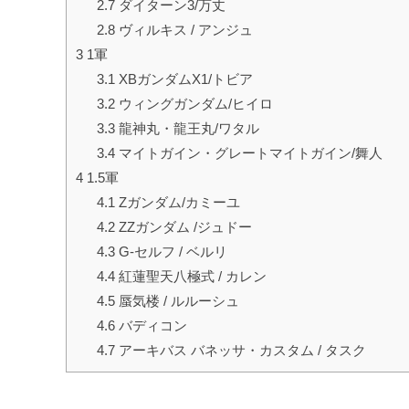
2.7
ダイターン3/万丈
2.8
ヴィルキス / アンジュ
3
1軍
3.1
XBガンダムX1/トビア
3.2
ウィングガンダム/ヒイロ
3.3
龍神丸・龍王丸/ワタル
3.4
マイトガイン・グレートマイトガイン/舞人
4
1.5軍
4.1
Zガンダム/カミーユ
4.2
ZZガンダム /ジュドー
4.3
G-セルフ / ベルリ
4.4
紅蓮聖天八極式 / カレン
4.5
蜃気楼 / ルルーシュ
4.6
バディコン
4.7
アーキバス バネッサ・カスタム / タスク