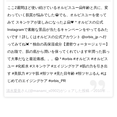
ここ2週間ほど使い続けているオルビスユー🤗年齢と共に、変
わっていく肌質が悩みでした😭でも、オルビスユーを使って
みて スキンケアが楽しみになったよ🤗💗 * オルビスの公式
Instagramで素敵な景品が当たるキャンペーンをやってるみた
いです！詳しくはオルビスの公式アカウント @orbis_jp へ行
ってみてね💓 * 独自の高保湿成分【濃密ウォータージェリー】
のお陰で、肌の底から潤いを保ってくれています🌸潤った肌っ
て大事だなと最近痛感。。。😱 * #orbis #オルビス #オルビス
ユー #化粧水 #スキンケア #エイジングケア #肌の力を引き出
す #美肌力 #ツヤ肌 #頬ツヤ #見た目年齢 #頬ツヤぷるん #は
じめてのエイジングケア #orbis_PR
清水愛美
さん(@manami_s0902)がシェアした投稿 –
2018年 4月月9日午前6時08分PDT