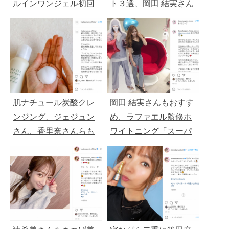
ルインワンジェル初回
ト３選、岡田 結実さん
１９８０円
もおすすめ、ラファエ
ル監修が人気
肌ナチュール炭酸クレ
岡田 結実さんもおすす
ンジング、ジェジュン
め、ラファエル監修ホ
さん、香里奈さんらも
ワイトニング「スーパ
愛用「初回1,958円」
ーホワイトLV」WEB限
定6000円OFF