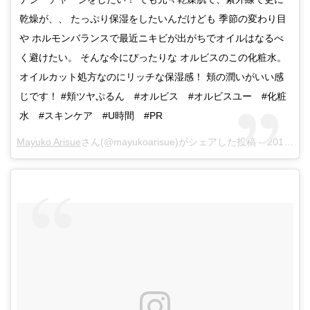
乾燥が、、 たっぷり保湿をしたいんだけども 季節の変わり目
や ホルモンバランスで最近ニキビが出がちでオイルはなるべ
く避けたい。 そんな今にぴったりな オルビスのこの化粧水。
オイルカット処方なのにリッチな保湿感！ 頬の潤いがいい感
じです！ #頬ツヤぷるん #オルビス #オルビスユー #化粧
水 #スキンケア #U時間 #PR
Mayuko Arisue
さん(@mayukoarisue)がシェアした投稿 –
2018年 4月月6日午前2時04分PDT