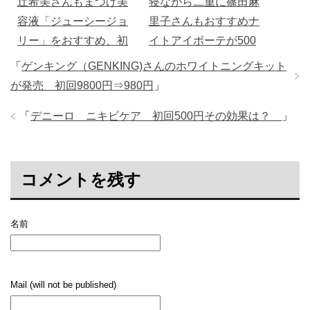
辻希美さんもまつげ美
寝ながら二重に篠田麻
容液「ジューシージョ
里子さんもおすすめナ
リー」をおすすめ、初
イトアイボーテが500
回２９８０円
円で
「
ゲンキング（GENKING)さんのホワイトニングキット
が発売 初回9800円⇒980円
」
「
デニーロ ニキビケア 初回500円その効果は？
」
コメントを残す
名前
Mail (will not be published)