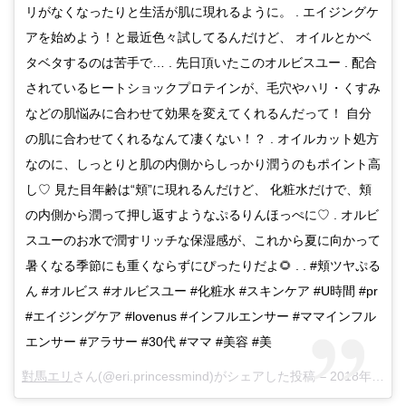
リがなくなったりと生活が肌に現れるように。 . エイジングケ
アを始めよう！と最近色々試してるんだけど、 オイルとかベ
タベタするのは苦手で… . 先日頂いたこのオルビスユー . 配合
されているヒートショックプロテインが、毛穴やハリ・くすみ
などの肌悩みに合わせて効果を変えてくれるんだって！ 自分
の肌に合わせてくれるなんて凄くない！？ . オイルカット処方
なのに、しっとりと肌の内側からしっかり潤うのもポイント高
し♡ 見た目年齢は“頬”に現れるんだけど、 化粧水だけで、頬
の内側から潤って押し返すようなぷるりんほっぺに♡ . オルビ
スユーのお水で潤すリッチな保湿感が、これから夏に向かって
暑くなる季節にも重くならずにぴったりだよ🌻 . . #頬ツヤぷる
ん #オルビス #オルビスユー #化粧水 #スキンケア #U時間 #pr
#エイジングケア #lovenus #インフルエンサー #ママインフル
エンサー #アラサー #30代 #ママ #美容 #美
對馬エリ
さん(@eri.princessmind)がシェアした投稿 –
2018年 4月月9日午前5時20分PDT