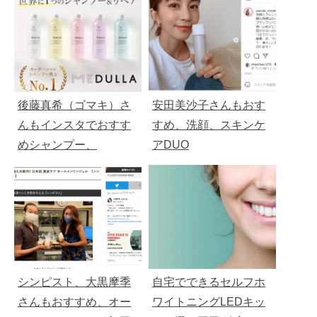
後藤真希（ゴマキ）さ
安田美沙子さんもおす
んもインスタでおすす
すめ、洗顔、スキンケ
めシャンプー、
アDUO
MEDULLA（メデュ
ラ）
シンピスト、大黒摩季
自宅でできるセルフホ
さんもおすすめ、オー
ワイトニングLEDキッ