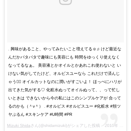
. 興味があること、やってみたいこと増えてる☺︎♫ けど最近な
んだかバタバタで趣味にも美容にも 時間をゆっくり使えなく
なってるなぁ。 美容液とかオイルとかあれこれ使わないと い
けない気がしてたけど、オルビスユーなら これだけで済んじ
ゃう🙆‍♀️ オイルカットなのに潤いがすごいよ！ ほっぺにハリが
出てきた気がする♡ 化粧水ぬってオイルぬって、、って忙し
いときは できないから今の私にはこのシンプルケアが 合って
るのかも（＾ν＾） . #オルビス #オルビスユー #化粧水 #頬ツ
ヤぷるん #スキンケア #U時間 #PR
Mizuki Shida
さん(@shidamizuki)がシェアした投稿 –
2018年 4月月2日午前4時33分PDT