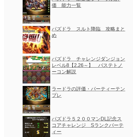
価 能力一覧
パズドラ スルト降臨 攻略まと
め
パズドラ チャレンジダンジョン
レベル8【2.26～】 バステトノ
ーコン解説
ラードラの評価・パーティーテン
プレ
パズドラ５２００マンDL記念ス
コアチャレンジ Sランクパーテ
ィー