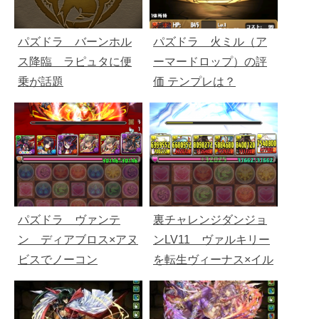
パズドラ バーンホル
パズドラ 火ミル（ア
ス降臨 ラピュタに便
ーマードロップ）の評
乗が話題
価 テンプレは？
パズドラ ヴァンテ
裏チャレンジダンジョ
ン ディアブロス×アヌ
ンLV11 ヴァルキリー
ビスでノーコン
を転生ヴィーナス×イル
ムで攻略