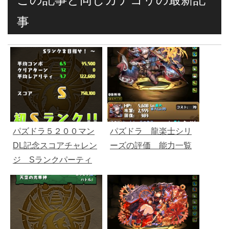
事
パズドラ５２００マン
パズドラ 龍楽士シリ
DL記念スコアチャレン
ーズの評価 能力一覧
ジ Sランクパーティ
ー