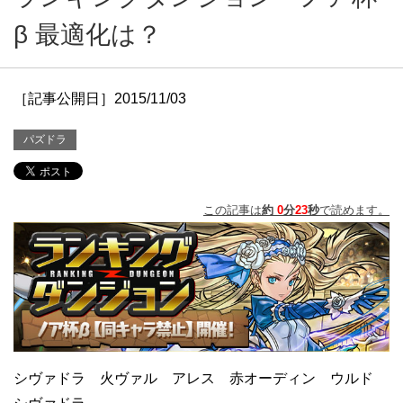
β 最適化は？
［記事公開日］2015/11/03
パズドラ
この記事は
約
0
分
23
秒
で読めます。
シヴァドラ 火ヴァル アレス 赤オーディン ウルド