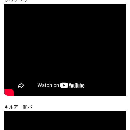
シヴァドラ
キルア 闇パ