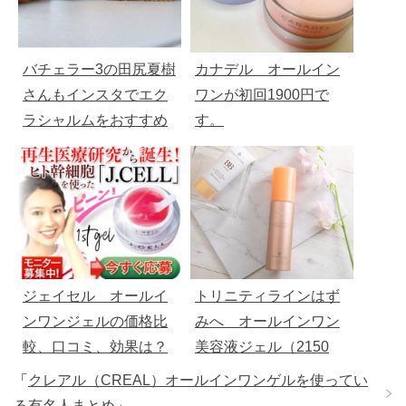
バチェラー3の田尻夏樹
カナデル オールイン
さんもインスタでエク
ワンが初回1900円で
ラシャルムをおすすめ
す。
（初回１９９０円）
ジェイセル オールイ
トリニティラインはず
ンワンジェルの価格比
みへ オールインワン
較、口コミ、効果は？
美容液ジェル（2150
円）口コミまとめ
「
クレアル（CREAL）オールインワンゲルを使ってい
る有名人まとめ
」