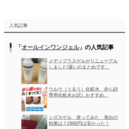
人気記事
「
オールインワンジェル
」の人気記事
メディプラスゲルがリニューアル
しました!違いのまとめです。
ウルウ（うるう）化粧水 赤ら顔
専用化粧水お試しおすすめ。
シズカゲル 使ってみた 美白の
効果は？2980円は安かった！