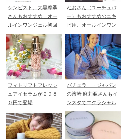
シンピスト、大黒摩季
ねおさん（ユーチュバ
さんもおすすめ、オー
ー）もおすすめのニキ
ルインワンジェル初回
ビ用、オールインワン
１９８０円
ジェル「エクラシャラ
ム」税込2189円です。
フィトリフトフレッシ
バチェラー・ジャパン
ュアイセラムが２９８
の濱崎 麻莉亜さんもイ
０円で登場
ンスタでエクラシャル
ムをおすすめ