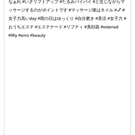
なぁれ #いざリフトアップ #たるみバイバイ #と念じながらマ
ッサージするのがポイントです #マッサージ後はネイル #💅 #
女子力高いday #雨の日はゆっくり #自分磨き #美活 #女子力 #
おうちエステ #エステナード #リフティ #美顔器 #estenad
#lifty #ems #beauty