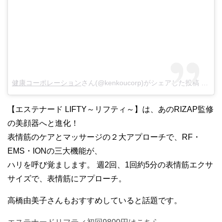
健康コーポレーション
さん(@kenkoucorp)がシェアした投稿 –
9月 
【エステナード LIFTY～リフティ～】は、あのRIZAP監修
の美顔器へと進化！
表情筋のケアとマッサージの２大アプローチで、RF・
EMS・IONの三大機能が、
ハリを呼び覚まします。 週2回、1回約5分の表情筋エクサ
サイズで、表情筋にアプローチ。
高橋由美子さんもおすすめしていると話題です。