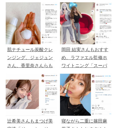
１９８０円
もおすすめ、ラファエ
ル監修が人気
肌ナチュール炭酸クレ
岡田 結実さんもおすす
ンジング、ジェジュン
め、ラファエル監修ホ
さん、香里奈さんらも
ワイトニング「スーパ
愛用「初回1,958円」
ーホワイトLV」WEB限
定6000円OFF
辻希美さんもまつげ美
寝ながら二重に篠田麻