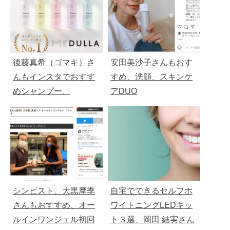
後藤真希（ゴマキ）さ
安田美沙子さんもおす
んもインスタでおすす
すめ、洗顔、スキンケ
めシャンプー、
アDUO
MEDULLA（メデュ
ラ）
シンピスト、大黒摩季
自宅でできるセルフホ
さんもおすすめ、オー
ワイトニングLEDキッ
ルインワンジェル初回
ト３選、岡田 結実さん