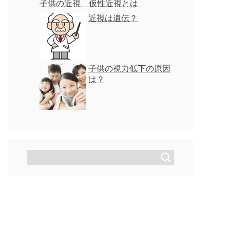
子供の近視 仮性近視とは
近視は遺伝？
子供の視力低下の原因
は？