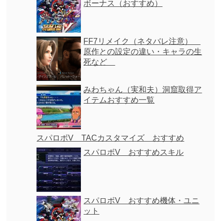
ボーナス（おすすめ）
FF7リメイク（ネタバレ注意）
原作との設定の違い・キャラの生
死など
みわちゃん（実和夫）洞窟取得ア
イテムおすすめ一覧
スパロボV TACカスタマイズ おすすめ
スパロボV おすすめスキル
スパロボV おすすめ機体・ユニ
ット