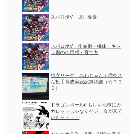
スパロボV 隠し要素
スパロボV 作品別・機体・キャ
ラ別の使用感・育て方
独立リーグ みわちゃん＋瑠奈さ
ん投手育成実践記録詳細（☆７０
０）
ドラゴンボールif もしも地球にカ
カロットじゃなくベジータが来て
いたら・・・