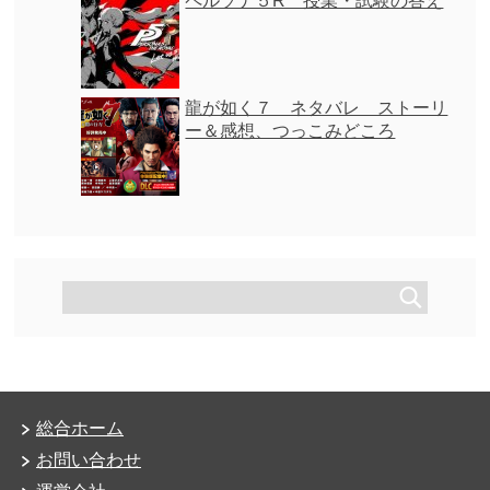
ペルソナ５R 授業・試験の答え
龍が如く７ ネタバレ ストーリ
ー＆感想、つっこみどころ
総合ホーム
お問い合わせ