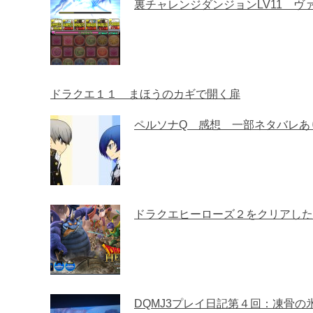
裏チャレンジダンジョンLV11 ヴ
ドラクエ１１ まほうのカギで開く扉
ペルソナQ 感想 一部ネタバレあ
ドラクエヒーローズ２をクリアした
DQMJ3プレイ日記第４回：凍骨の