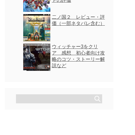
トの評価
二ノ国２ レビュー・評
価（一部ネタバレ含む）
ウィッチャー3をクリ
ア 感想 初心者向け攻
略のコツ・ストーリー解
説など