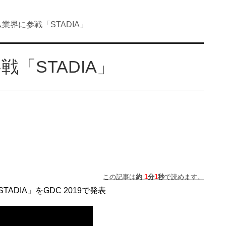
ーム業界に参戦「STADIA」
戦「STADIA」
この記事は
約
1
分
1
秒
で読めます。
ADIA」をGDC 2019で発表