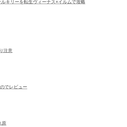
ァルキリーを転生ヴィーナス×イルムで攻略
り注意
のでレビュー
氷原