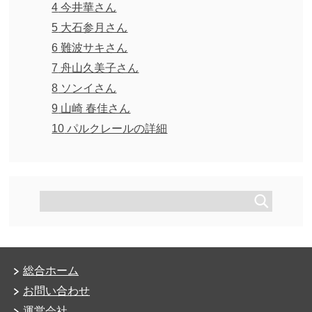
4
今井華さん
5
大石参月さん
6
難波サキさん
7
舟山久美子さん
8
ソンイさん
9
山崎 春佳さん
10
パルクレールの詳細
総合ホーム
お問い合わせ
運営会社