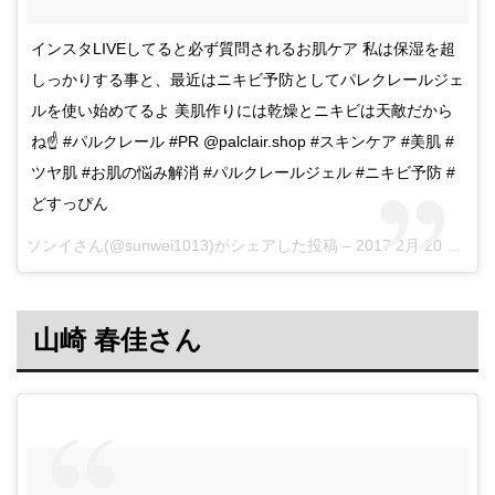
インスタLIVEしてると必ず質問されるお肌ケア 私は保湿を超
しっかりする事と、最近はニキビ予防としてパレクレールジェ
ルを使い始めてるよ 美肌作りには乾燥とニキビは天敵だから
ね☝ #パルクレール #PR @palclair.shop #スキンケア #美肌 #
ツヤ肌 #お肌の悩み解消 #パルクレールジェル #ニキビ予防 #
どすっぴん
ソンイさん(@sunwei1013)がシェアした投稿 –
2017 2月 20 12:29午前 PST
山崎 春佳さん