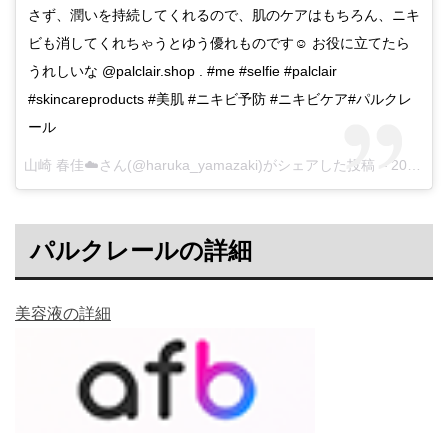
さず、潤いを持続してくれるので、肌のケアはもちろん、ニキ
ビも消してくれちゃうとゆう優れものです☺︎ お役に立てたら
うれしいな @palclair.shop . #me #selfie #palclair
#skincareproducts #美肌 #ニキビ予防 #ニキビケア#パルクレ
ール
山崎 春佳☁️さん(@haruka_yamazaki)がシェアした投稿 –
2017 2月 20 9:00午前 PST
パルクレールの詳細
美容液の詳細