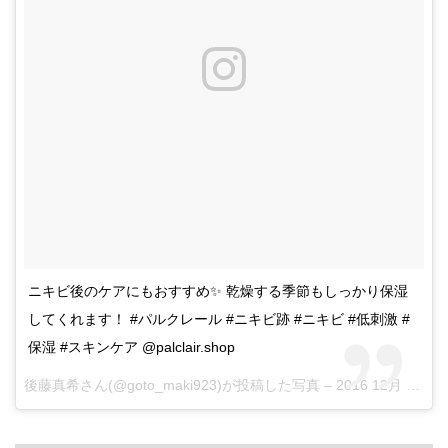
ニキビ後のケアにもおすすめ✨ 乾燥する季節もしっかり保湿
してくれます！ #パルクレール #ニキビ跡 #ニキビ #低刺激 #
保湿 #スキンケア @palclair.shop
後藤真希さん(@goto_maki923)が投稿した写真 –
2016 12月 15 1:45午前 PST