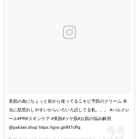
美肌の為にちょっと前から使ってるニキビ予防のクリーム 本
当に肌荒れしやすいからいろいろ試してる私。。。 #パルクレ
ール#PR#スキンケア #美肌#ツヤ肌#お肌の悩み解消
@palclair.shop https://goo.gl/iM7cRq
難 波 サ キ saki nanba さん(@sakinanba)がシェアした投稿 –
2017