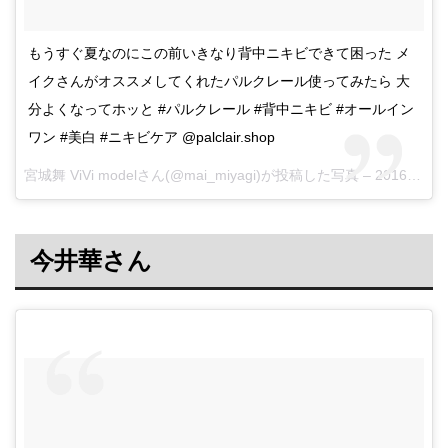
もうすぐ夏なのにこの前いきなり背中ニキビできて困った メ
イクさんがオススメしてくれたパルクレール使ってみたら 大
分よくなってホッと #パルクレール #背中ニキビ #オールイン
ワン #美白 #ニキビケア @palclair.shop
宮城舞 ViVi modelさん(@mai_miyagi)が投稿した写真 –
2016 6月 6 5:29午前 PDT
今井華さん