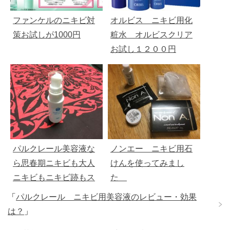
ファンケルのニキビ対
オルビス ニキビ用化
策お試しが1000円
粧水 オルビスクリア
お試し１２００円
パルクレール美容液な
ノンエー ニキビ用石
ら思春期ニキビも大人
けんを使ってみまし
ニキビもニキビ跡もス
た
ッキリ！
「
パルクレール ニキビ用美容液のレビュー・効果
は？
」