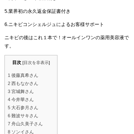
5.業界初の永久返金保証書付き
6.ニキビコンシェルジュによるお客様サポート
ニキビの後はこれ１本で！オールインワンの薬用美容液で
す。
目次
[
目次を非表示
]
1
後藤真希さん
2
西もなかさん
3
宮城舞さん
4
今井華さん
5
大石参月さん
6
難波サキさん
7
舟山久美子さん
8
ソンイさん