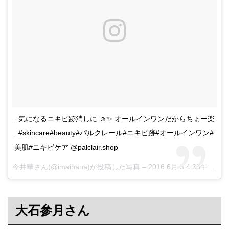
. 気になるニキビ跡消しに ☺︎✨ オールインワンだからちょー楽
. #skincare#beauty#パルクレール#ニキビ跡#オールインワン#
美肌#ニキビケア @palclair.shop
今井華さん(@imaihana)が投稿した写真 –
2016 6月 3 4:35午前 PDT
大石参月さん