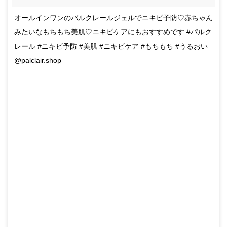
オールインワンのパルクレールジェルでニキビ予防♡赤ちゃん
みたいなもちもち美肌♡ニキビケアにもおすすめです #パルク
レール #ニキビ予防 #美肌 #ニキビケア #もちもち #うるおい
@palclair.shop