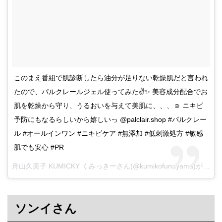
このまえ番組で肌診断したら油分が足りない乾燥肌だと言われ
たので、パルクレールジェル使ってみた✌️✨ 美容成分配合でお
肌を乾燥から守り、うるおいを与えて美肌に、、、☺️ ニキビ
予防にもなるらしいから嬉しいっ @palclair.shop #パルクレー
ル #オールインワン #ニキビケア #無添加 #低刺激処方 #敏感
肌でも安心 #PR
舟山久美子 KUMICKY くみっきーさん(@kumikofunayama)がシェアした投稿 –
ソンイさん