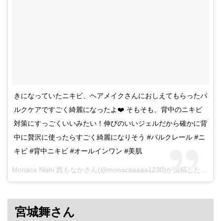
きになっていたニキビ、ヘアメイクさんにおしえてもらったパ
ルクケアですごく綺麗になったよ❤️ そもそも、背中のニキビ
対策にすっごくいいみたい！伸びのいいジェルだから確かに背
中に贅沢に使ったらすごく綺麗になりそう #パルクレール #ニ
キビ #背中ニキビ #オールインワン #美肌
Monaca Nishi 西もなかさん(@monacaaaaa1230)が投稿した写真 –
宮城舞さん