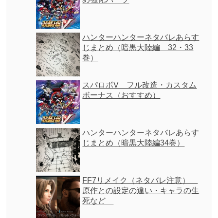
ハンターハンターネタバレあらす
じまとめ（暗黒大陸編 32・33
巻）
スパロボV フル改造・カスタム
ボーナス（おすすめ）
ハンターハンターネタバレあらす
じまとめ（暗黒大陸編34巻）
FF7リメイク（ネタバレ注意）
原作との設定の違い・キャラの生
死など