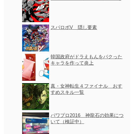
スパロボV 隠し要素
韓国政府がドラえもんをパクった
キャラを作って炎上
真・女神転生４ファイナル おす
すめスキル一覧
パワプロ2016 神龍石の効果につ
いて（検証中）